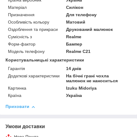
Країна виробник
Україна
Матеріал
Силікон
Призначення
Для телефону
Особливість кольору
Матовий
Оздоблення та прикраси
Друкований малюнок
Сумісність з
Realme
Форм-фактор
Бампер
Модель телефону
Realme C21
Користувальницькі характеристики
Гарантія
14 днів
Додаткові характеристики
На бічні грані чохла
малюнок не наноситься
Картинка
Izuku Midoriya
Країна
Україна
Приховати
Умови доставки
Нова Пошта