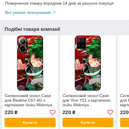
Повернення товару впродовж 14 днів за рахунок покупця
Всі умови повернення
Подібні товари компанії
Силіконовий чохол Case
Силіконовий чохол Case
Силі
для Realme C67 4G з
для Vivo Y21 з картинкою
для 
картинкою Izuku Midoriya
Izuku Midoriya
карт
220
220
220
₴
₴
Купити
Купити