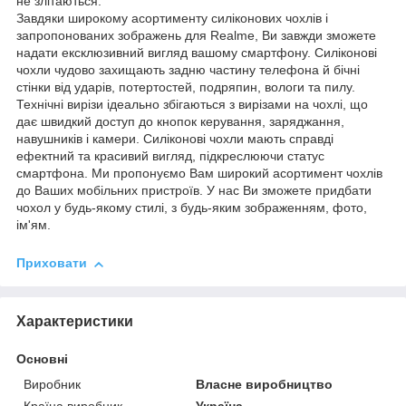
не злітаються.
Завдяки широкому асортименту силіконових чохлів і
запропонованих зображень для Realme, Ви завжди зможете
надати ексклюзивний вигляд вашому смартфону. Силіконові
чохли чудово захищають задню частину телефона й бічні
стінки від ударів, потертостей, подряпин, вологи та пилу.
Технічні вирізи ідеально збігаються з вирізами на чохлі, що
дає швидкий доступ до кнопок керування, заряджання,
навушників і камери. Силіконові чохли мають справді
ефектний та красивий вигляд, підкреслюючи статус
смартфона. Ми пропонуємо Вам широкий асортимент чохлів
до Ваших мобільних пристроїв. У нас Ви зможете придбати
чохол у будь-якому стилі, з будь-яким зображенням, фото,
ім'ям.
Приховати
Характеристики
Основні
Виробник
Власне виробництво