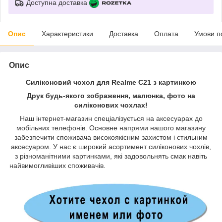
Доступна доставка
Опис
Характеристики
Доставка
Оплата
Умови п
Опис
Силіконовий чохол для Realme C21 з картинкою
Друк будь-якого зображення, малюнка, фото на
силіконових чохлах!
Наш інтернет-магазин спеціалізується на аксесуарах до
мобільних телефонів. Основне напрями нашого магазину
забезпечити споживача високоякісним захистом і стильним
аксесуаром. У нас є широкий асортимент силіконових чохлів,
з різноманітними картинками, які задовольнять смак навіть
найвимогливіших споживачів.