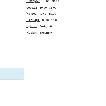
Вівторок
10:00
18:00
Середа
10:00
18:00
Четвер
10:00
18:00
Пʼятниця
10:00
18:00
Субота
Вихідний
Неділя
Вихідний
Силіконовий чохол Case
для Realme C21 з
картинкою Марвел
Супергерої
В наявності
220 ₴
КУПИТИ