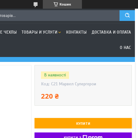
Кошик
Е ЧЕХЛЫ
ТОВАРЫ И УСЛУГИ
КОНТАКТЫ
ДОСТАВКА И ОПЛАТА
О НАС
В наявності
Код:
C21 Марвел Супергерои
220 ₴
КУПИТИ
КУПИТИ З