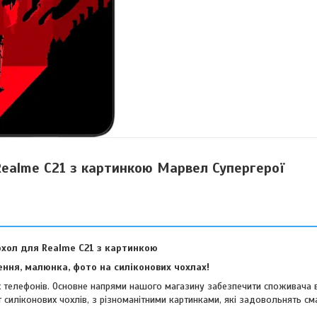
Realme C21 з картинкою Марвел Супергерої
охол для Realme C21 з картинкою
ння, малюнка, фото на силіконових чохлах!
их телефонів. Основне напрями нашого магазину забезпечити споживача 
 силіконових чохлів, з різноманітними картинками, які задовольнять см
віших споживачів.