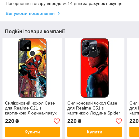
Повернення товару впродовж 14 днів за рахунок покупця
Всі умови повернення
Подібні товари компанії
Силіконовий чохол Case
Силіконовий чохол Case
Силі
для Realme C21 з
для Realme C51 з
для 
картинкою Людина-павук
картинкою Людина Spider
карт
павук
панк
220
220
220
₴
₴
Купити
Купити