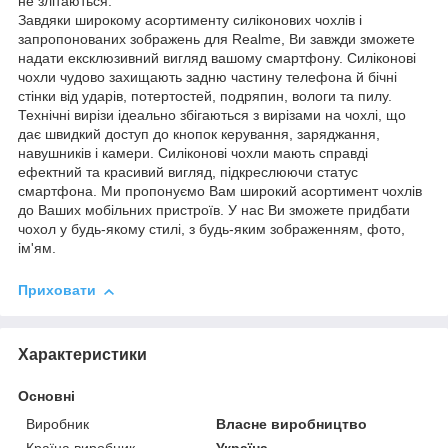
не злітаються.
Завдяки широкому асортименту силіконових чохлів і
запропонованих зображень для Realme, Ви завжди зможете
надати ексклюзивний вигляд вашому смартфону. Силіконові
чохли чудово захищають задню частину телефона й бічні
стінки від ударів, потертостей, подряпин, вологи та пилу.
Технічні вирізи ідеально збігаються з вирізами на чохлі, що
дає швидкий доступ до кнопок керування, заряджання,
навушників і камери. Силіконові чохли мають справді
ефектний та красивий вигляд, підкреслюючи статус
смартфона. Ми пропонуємо Вам широкий асортимент чохлів
до Ваших мобільних пристроїв. У нас Ви зможете придбати
чохол у будь-якому стилі, з будь-яким зображенням, фото,
ім'ям.
Приховати
Характеристики
Основні
Виробник
Власне виробництво