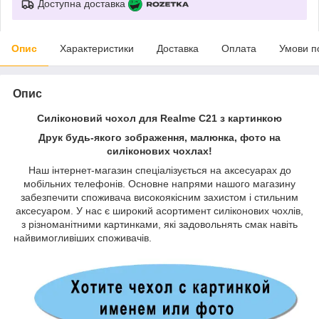
Доступна доставка
Опис
Характеристики
Доставка
Оплата
Умови п
Опис
Силіконовий чохол для Realme C21 з картинкою
Друк будь-якого зображення, малюнка, фото на
силіконових чохлах!
Наш інтернет-магазин спеціалізується на аксесуарах до
мобільних телефонів. Основне напрями нашого магазину
забезпечити споживача високоякісним захистом і стильним
аксесуаром. У нас є широкий асортимент силіконових чохлів,
з різноманітними картинками, які задовольнять смак навіть
найвимогливіших споживачів.