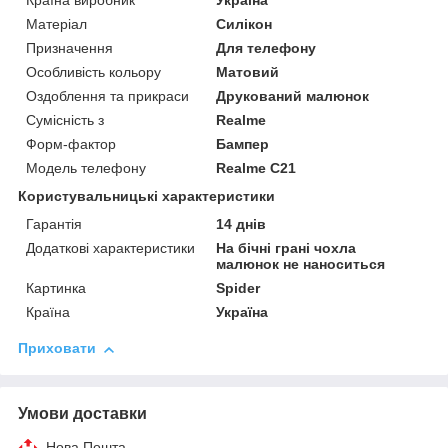
Країна виробник
Україна
Матеріал
Силікон
Призначення
Для телефону
Особливість кольору
Матовий
Оздоблення та прикраси
Друкований малюнок
Сумісність з
Realme
Форм-фактор
Бампер
Модель телефону
Realme C21
Користувальницькі характеристики
Гарантія
14 днів
Додаткові характеристики
На бічні грані чохла
малюнок не наноситься
Картинка
Spider
Країна
Україна
Приховати
Умови доставки
Нова Пошта