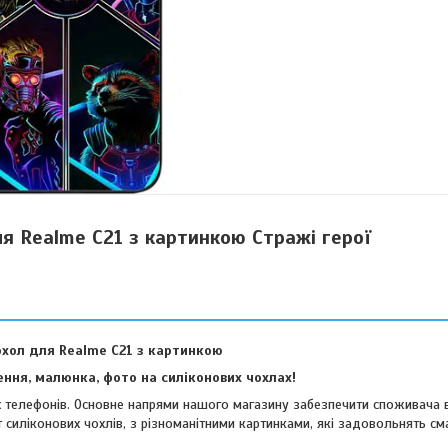
ля Realme C21 з картинкою Стражі герої
охол для Realme C21 з картинкою
ння, малюнка, фото на силіконових чохлах!
их телефонів. Основне напрями нашого магазину забезпечити споживача 
 силіконових чохлів, з різноманітними картинками, які задовольнять см
віших споживачів.