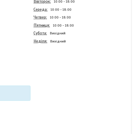
Вівторок
10:00
18:00
Середа
10:00
18:00
Четвер
10:00
18:00
Пʼятниця
10:00
18:00
Субота
Вихідний
Неділя
Вихідний
Силіконовий чохол Case
для Realme C21 з
картинкою Стражі герої
В наявності
220 ₴
КУПИТИ