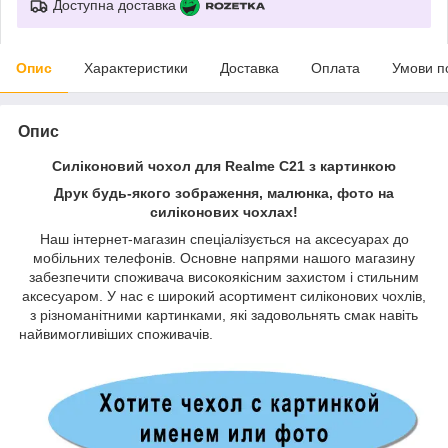
Доступна доставка
Опис
Характеристики
Доставка
Оплата
Умови п
Опис
Силіконовий чохол для Realme C21 з картинкою
Друк будь-якого зображення, малюнка, фото на
силіконових чохлах!
Наш інтернет-магазин спеціалізується на аксесуарах до
мобільних телефонів. Основне напрями нашого магазину
забезпечити споживача високоякісним захистом і стильним
аксесуаром. У нас є широкий асортимент силіконових чохлів,
з різноманітними картинками, які задовольнять смак навіть
найвимогливіших споживачів.