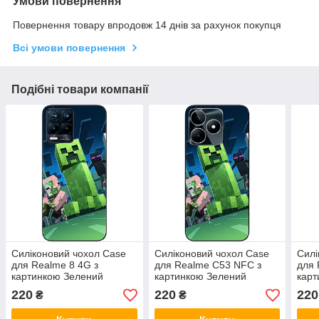
Умови повернення
Повернення товару впродовж 14 днів за рахунок покупця
Всі умови повернення
Подібні товари компанії
Силіконовий чохол Case
Силіконовий чохол Case
Силі
для Realme 8 4G з
для Realme C53 NFC з
для 
картинкою Зелений
картинкою Зелений
карт
крипер
крипер
крип
220
220
220
₴
₴