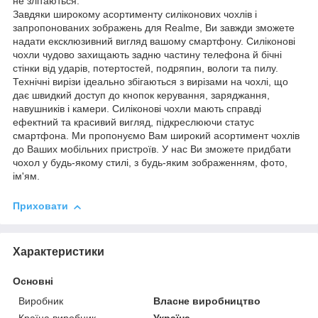
не злітаються.
Завдяки широкому асортименту силіконових чохлів і
запропонованих зображень для Realme, Ви завжди зможете
надати ексклюзивний вигляд вашому смартфону. Силіконові
чохли чудово захищають задню частину телефона й бічні
стінки від ударів, потертостей, подряпин, вологи та пилу.
Технічні вирізи ідеально збігаються з вирізами на чохлі, що
дає швидкий доступ до кнопок керування, заряджання,
навушників і камери. Силіконові чохли мають справді
ефектний та красивий вигляд, підкреслюючи статус
смартфона. Ми пропонуємо Вам широкий асортимент чохлів
до Ваших мобільних пристроїв. У нас Ви зможете придбати
чохол у будь-якому стилі, з будь-яким зображенням, фото,
ім'ям.
Приховати
Характеристики
Основні
Виробник
Власне виробництво