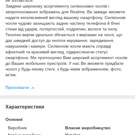
не злітаються.
Завдяки широкому асортименту силіконових чохлів і
запропонованих зображень для Realme, Ви завжди зможете
надати ексклюзивний вигляд вашому смартфону. Силіконові
чохли чудово захищають задню частину телефона й бічні
стінки від ударів, потертостей, подряпин, вологи та пилу.
Технічні вирізи ідеально збігаються з вирізами на чохлі, що
дає швидкий доступ до кнопок керування, заряджання,
навушників і камери. Силіконові чохли мають справді
ефектний та красивий вигляд, підкреслюючи статус
смартфона. Ми пропонуємо Вам широкий асортимент чохлів
до Ваших мобільних пристроїв. У нас Ви зможете придбати
чохол у будь-якому стилі, з будь-яким зображенням, фото,
ім'ям.
Приховати
Характеристики
Основні
Виробник
Власне виробництво