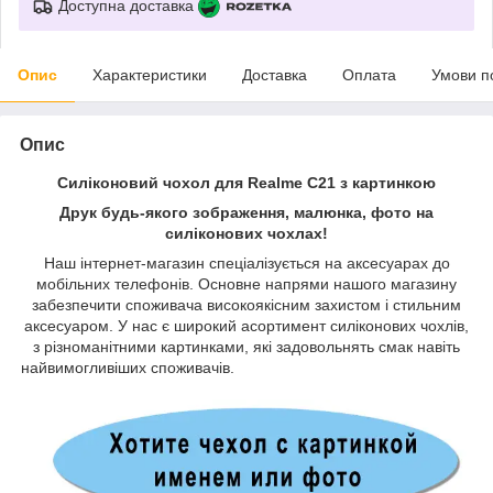
Доступна доставка
Опис
Характеристики
Доставка
Оплата
Умови п
Опис
Силіконовий чохол для Realme C21 з картинкою
Друк будь-якого зображення, малюнка, фото на
силіконових чохлах!
Наш інтернет-магазин спеціалізується на аксесуарах до
мобільних телефонів. Основне напрями нашого магазину
забезпечити споживача високоякісним захистом і стильним
аксесуаром. У нас є широкий асортимент силіконових чохлів,
з різноманітними картинками, які задовольнять смак навіть
найвимогливіших споживачів.