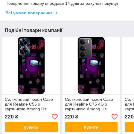
Повернення товару впродовж 14 днів за рахунок покупця
Всі умови повернення
Подібні товари компанії
Силіконовий чохол Case
Силіконовий чохол Case
Силі
для Realme C55 з
для Realme C75 4G з
для 
картинкою Among Us
картинкою Among Us
кар
Impostor
Impostor
Impo
220
220
220
₴
₴
Купити
Купити