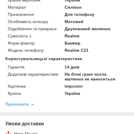
Країна виробник
Україна
Матеріал
Силікон
Призначення
Для телефону
Особливість кольору
Матовий
Оздоблення та прикраси
Друкований малюнок
Сумісність з
Realme
Форм-фактор
Бампер
Модель телефону
Realme C21
Користувальницькі характеристики
Гарантія
14 днів
Додаткові характеристики
На бічні грані чохла
малюнок не наноситься
Картинка
Impostor
Країна
Україна
Приховати
Умови доставки
Нова Пошта