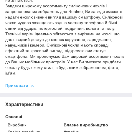
не злітаються.
Завдяки широкому асортименту силіконових чохлів і
запропонованих зображень для Realme, Ви завжди зможете
надати ексклюзивний вигляд вашому смартфону. Силіконові
чохли чудово захищають задню частину телефона й бічні
стінки від ударів, потертостей, подряпин, вологи та пилу.
Технічні вирізи ідеально збігаються з вирізами на чохлі, що
дає швидкий доступ до кнопок керування, заряджання,
навушників і камери. Силіконові чохли мають справді
ефектний та красивий вигляд, підкреслюючи статус
смартфона. Ми пропонуємо Вам широкий асортимент чохлів
до Ваших мобільних пристроїв. У нас Ви зможете придбати
чохол у будь-якому стилі, з будь-яким зображенням, фото,
ім'ям.
Приховати
Характеристики
Основні
Виробник
Власне виробництво