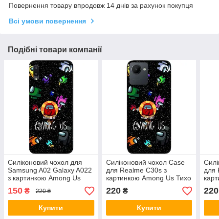
Повернення товару впродовж 14 днів за рахунок покупця
Всі умови повернення
Подібні товари компанії
Силіконовий чохол для
Силіконовий чохол Case
Силі
Samsung A02 Galaxy A022
для Realme C30s з
для 
з картинкою Among Us
картинкою Among Us Тихо
карт
Тихо
150
220
220
₴
₴
220 ₴
Купити
Купити