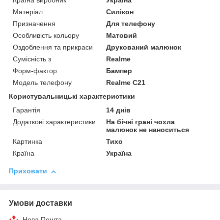
Країна виробник
Україна
Матеріал
Силікон
Призначення
Для телефону
Особливість кольору
Матовий
Оздоблення та прикраси
Друкований малюнок
Сумісність з
Realme
Форм-фактор
Бампер
Модель телефону
Realme C21
Користувальницькі характеристики
Гарантія
14 днів
Додаткові характеристики
На бічні грані чохла
малюнок не наноситься
Картинка
Тихо
Країна
Україна
Приховати
Умови доставки
Нова Пошта