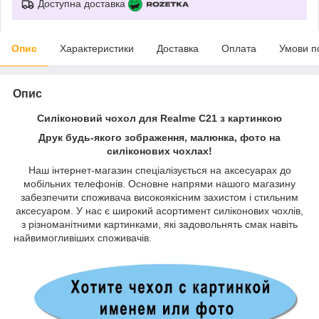
Доступна доставка
Опис
Характеристики
Доставка
Оплата
Умови п
Опис
Силіконовий чохол для Realme C21 з картинкою
Друк будь-якого зображення, малюнка, фото на
силіконових чохлах!
Наш інтернет-магазин спеціалізується на аксесуарах до
мобільних телефонів. Основне напрями нашого магазину
забезпечити споживача високоякісним захистом і стильним
аксесуаром. У нас є широкий асортимент силіконових чохлів,
з різноманітними картинками, які задовольнять смак навіть
найвимогливіших споживачів.