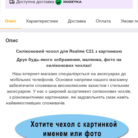
Доступна доставка
Опис
Характеристики
Доставка
Оплата
Умови п
Опис
Силіконовий чохол для Realme C21 з картинкою
Друк будь-якого зображення, малюнка, фото на
силіконових чохлах!
Наш інтернет-магазин спеціалізується на аксесуарах до
мобільних телефонів. Основне напрями нашого магазину
забезпечити споживача високоякісним захистом і стильним
аксесуаром. У нас є широкий асортимент силіконових чохлів,
з різноманітними картинками, які задовольнять смак навіть
найвимогливіших споживачів.