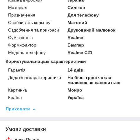
Країна виробник
Україна
Матеріал
Силікон
Призначення
Для телефону
Особливість кольору
Матовий
Оздоблення та прикраси
Друкований малюнок
Сумісність з
Realme
Форм-фактор
Бампер
Модель телефону
Realme C21
Користувальницькі характеристики
Гарантія
14 днів
Додаткові характеристики
На бічні грані чохла
малюнок не наноситься
Картинка
Монро
Країна
Україна
Приховати
Умови доставки
Нова Пошта