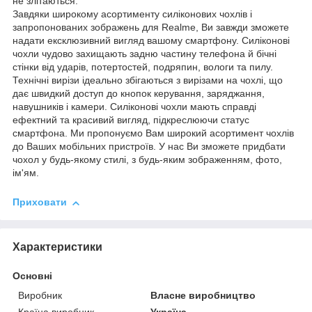
не злітаються.
Завдяки широкому асортименту силіконових чохлів і
запропонованих зображень для Realme, Ви завжди зможете
надати ексклюзивний вигляд вашому смартфону. Силіконові
чохли чудово захищають задню частину телефона й бічні
стінки від ударів, потертостей, подряпин, вологи та пилу.
Технічні вирізи ідеально збігаються з вирізами на чохлі, що
дає швидкий доступ до кнопок керування, заряджання,
навушників і камери. Силіконові чохли мають справді
ефектний та красивий вигляд, підкреслюючи статус
смартфона. Ми пропонуємо Вам широкий асортимент чохлів
до Ваших мобільних пристроїв. У нас Ви зможете придбати
чохол у будь-якому стилі, з будь-яким зображенням, фото,
ім'ям.
Приховати
Характеристики
Основні
Виробник
Власне виробництво