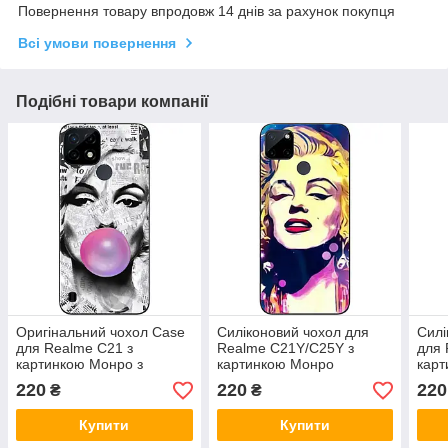
Повернення товару впродовж 14 днів за рахунок покупця
Всі умови повернення
Подібні товари компанії
Оригінальний чохол Case
Силіконовий чохол для
Силі
для Realme C21 з
Realme C21Y/C25Y з
для 
картинкою Монро з
картинкою Монро
кар
міхуром
220
220
220
₴
₴
Купити
Купити