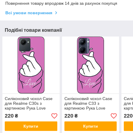
Повернення товару впродовж 14 днів за рахунок покупця
Всі умови повернення
Подібні товари компанії
Силіконовий чохол Case
Силіконовий чохол Case
Силі
для Realme C30s з
для Realme C33 з
для 
картинкою Рука Love
картинкою Рука Love
карт
220
220
220
₴
₴
Купити
Купити