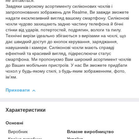
не злітаються.
Завдяки широкому асортименту силіконових чохлів і
запропонованих зображень для Realme, Ви завжди зможете
надати ексклюзивний вигляд вашому смартфону. Силіконові
чохли чудово захищають задню частину телефона й бічні
стінки від ударів, потертостей, подряпин, вологи та пилу.
Технічні вирізи ідеально збігаються з вирізами на чохлі, що
дає швидкий доступ до кнопок керування, заряджання,
навушників і камери. Силіконові чохли мають справді
ефектний та красивий вигляд, підкреслюючи статус
смартфона. Ми пропонуємо Вам широкий асортимент чохлів
до Ваших мобільних пристроїв. У нас Ви зможете придбати
чохол у будь-якому стилі, з будь-яким зображенням, фото,
ім'ям.
Приховати
Характеристики
Основні
Виробник
Власне виробництво