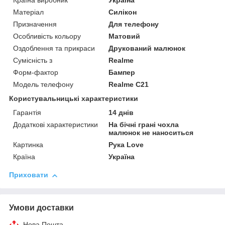
Країна виробник
Україна
Матеріал
Силікон
Призначення
Для телефону
Особливість кольору
Матовий
Оздоблення та прикраси
Друкований малюнок
Сумісність з
Realme
Форм-фактор
Бампер
Модель телефону
Realme C21
Користувальницькі характеристики
Гарантія
14 днів
Додаткові характеристики
На бічні грані чохла
малюнок не наноситься
Картинка
Рука Love
Країна
Україна
Приховати
Умови доставки
Нова Пошта