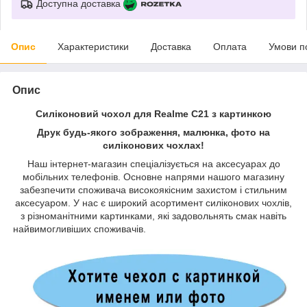
Доступна доставка
Опис
Характеристики
Доставка
Оплата
Умови п
Опис
Силіконовий чохол для Realme C21 з картинкою
Друк будь-якого зображення, малюнка, фото на
силіконових чохлах!
Наш інтернет-магазин спеціалізується на аксесуарах до
мобільних телефонів. Основне напрями нашого магазину
забезпечити споживача високоякісним захистом і стильним
аксесуаром. У нас є широкий асортимент силіконових чохлів,
з різноманітними картинками, які задовольнять смак навіть
найвимогливіших споживачів.