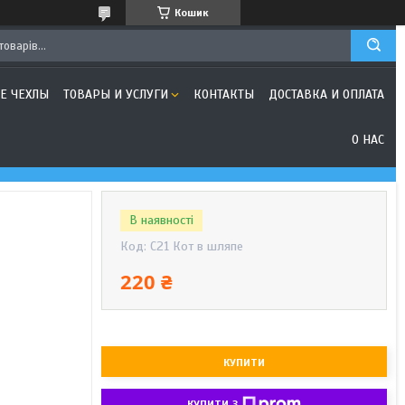
Кошик
Е ЧЕХЛЫ
ТОВАРЫ И УСЛУГИ
КОНТАКТЫ
ДОСТАВКА И ОПЛАТА
О НАС
В наявності
Код:
C21 Кот в шляпе
220 ₴
КУПИТИ
КУПИТИ З