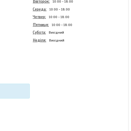
Вівторок
10:00
18:00
Середа
10:00
18:00
Четвер
10:00
18:00
Пʼятниця
10:00
18:00
Субота
Вихідний
Неділя
Вихідний
Силіконовий чохол Case
для Realme C21 з
картинкою Кіт у капелюсі
В наявності
220 ₴
КУПИТИ