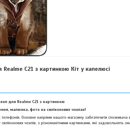
я Realme C21 з картинкою Кіт у капелюсі
охол для Realme C21 з картинкою
ння, малюнка, фото на силіконових чохлах!
их телефонів. Основне напрями нашого магазину забезпечити споживача 
 силіконових чохлів, з різноманітними картинками, які задовольнять см
віших споживачів.