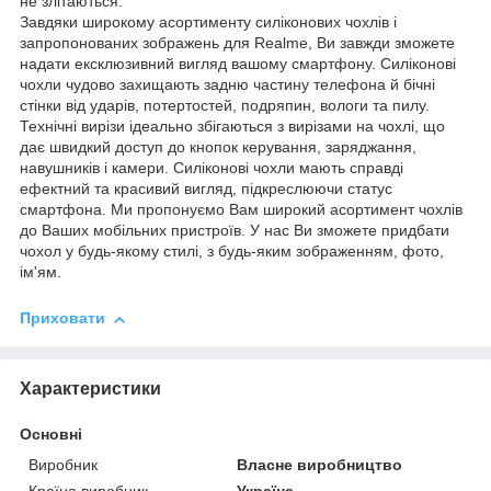
не злітаються.
Завдяки широкому асортименту силіконових чохлів і
запропонованих зображень для Realme, Ви завжди зможете
надати ексклюзивний вигляд вашому смартфону. Силіконові
чохли чудово захищають задню частину телефона й бічні
стінки від ударів, потертостей, подряпин, вологи та пилу.
Технічні вирізи ідеально збігаються з вирізами на чохлі, що
дає швидкий доступ до кнопок керування, заряджання,
навушників і камери. Силіконові чохли мають справді
ефектний та красивий вигляд, підкреслюючи статус
смартфона. Ми пропонуємо Вам широкий асортимент чохлів
до Ваших мобільних пристроїв. У нас Ви зможете придбати
чохол у будь-якому стилі, з будь-яким зображенням, фото,
ім'ям.
Приховати
Характеристики
Основні
Виробник
Власне виробництво