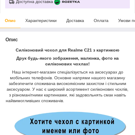
Доступна доставка
Опис
Характеристики
Доставка
Оплата
Умови п
Опис
Силіконовий чохол для Realme C21 з картинкою
Друк будь-якого зображення, малюнка, фото на
силіконових чохлах!
Наш інтернет-магазин спеціалізується на аксесуарах до
мобільних телефонів. Основне напрями нашого магазину
забезпечити споживача високоякісним захистом і стильним
аксесуаром. У нас є широкий асортимент силіконових чохлів,
з різноманітними картинками, які задовольнять смак навіть
найвимогливіших споживачів.