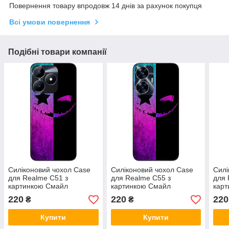
Повернення товару впродовж 14 днів за рахунок покупця
Всі умови повернення
Подібні товари компанії
Силіконовий чохол Case
Силіконовий чохол Case
Силі
для Realme C51 з
для Realme C55 з
для 
картинкою Смайл
картинкою Смайл
кар
220
220
220
₴
₴
Купити
Купити