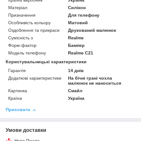
Країна виробник
Україна
Матеріал
Силікон
Призначення
Для телефону
Особливість кольору
Матовий
Оздоблення та прикраси
Друкований малюнок
Сумісність з
Realme
Форм-фактор
Бампер
Модель телефону
Realme C21
Користувальницькі характеристики
Гарантія
14 днів
Додаткові характеристики
На бічні грані чохла
малюнок не наноситься
Картинка
Смайл
Країна
Україна
Приховати
Умови доставки
Нова Пошта