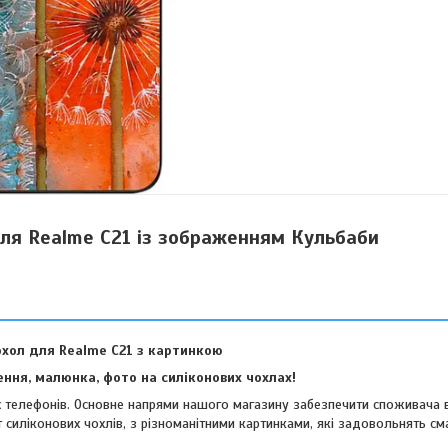
ля Realme C21 із зображенням Кульбаби
охол для Realme C21 з картинкою
ння, малюнка, фото на силіконових чохлах!
их телефонів. Основне напрями нашого магазину забезпечити споживача 
 силіконових чохлів, з різноманітними картинками, які задовольнять см
віших споживачів.