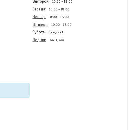
Вівторок
10:00
18:00
Середа
10:00
18:00
Четвер
10:00
18:00
Пʼятниця
10:00
18:00
Субота
Вихідний
Неділя
Вихідний
Силіконовий бампер Case
для Realme C21 із
зображенням Кульбаби
В наявності
220 ₴
КУПИТИ