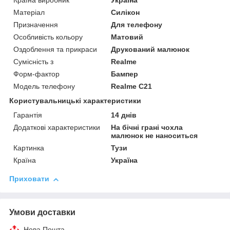
Країна виробник
Україна
Матеріал
Силікон
Призначення
Для телефону
Особливість кольору
Матовий
Оздоблення та прикраси
Друкований малюнок
Сумісність з
Realme
Форм-фактор
Бампер
Модель телефону
Realme C21
Користувальницькі характеристики
Гарантія
14 днів
Додаткові характеристики
На бічні грані чохла
малюнок не наноситься
Картинка
Тузи
Країна
Україна
Приховати
Умови доставки
Нова Пошта