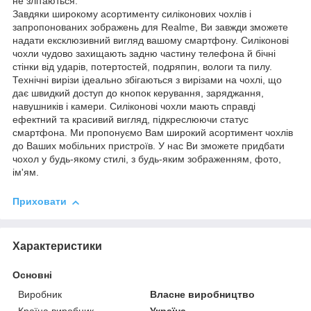
не злітаються.
Завдяки широкому асортименту силіконових чохлів і
запропонованих зображень для Realme, Ви завжди зможете
надати ексклюзивний вигляд вашому смартфону. Силіконові
чохли чудово захищають задню частину телефона й бічні
стінки від ударів, потертостей, подряпин, вологи та пилу.
Технічні вирізи ідеально збігаються з вирізами на чохлі, що
дає швидкий доступ до кнопок керування, заряджання,
навушників і камери. Силіконові чохли мають справді
ефектний та красивий вигляд, підкреслюючи статус
смартфона. Ми пропонуємо Вам широкий асортимент чохлів
до Ваших мобільних пристроїв. У нас Ви зможете придбати
чохол у будь-якому стилі, з будь-яким зображенням, фото,
ім'ям.
Приховати
Характеристики
Основні
Виробник
Власне виробництво