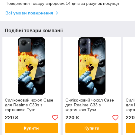
Повернення товару впродовж 14 днів за рахунок покупця
Всі умови повернення
Подібні товари компанії
Силіконовий чохол Case
Силіконовий чохол Case
Силі
для Realme C30s з
для Realme C33 з
для 
картинкою Тузи
картинкою Тузи
карт
220
220
220
₴
₴
Купити
Купити