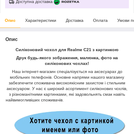
Доступна доставка
Опис
Характеристики
Доставка
Оплата
Умови п
Опис
Силіконовий чохол для Realme C21 з картинкою
Друк будь-якого зображення, малюнка, фото на
силіконових чохлах!
Наш інтернет-магазин спеціалізується на аксесуарах до
мобільних телефонів. Основне напрями нашого магазину
забезпечити споживача високоякісним захистом і стильним
аксесуаром. У нас є широкий асортимент силіконових чохлів,
з різноманітними картинками, які задовольнять смак навіть
найвимогливіших споживачів.