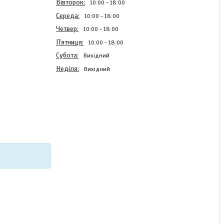
Вівторок
10:00
18:00
Середа
10:00
18:00
Четвер
10:00
18:00
Пʼятниця
10:00
18:00
Субота
Вихідний
Неділя
Вихідний
Силіконовий чохол Case
для Infinix Hot 20i з
картинкою Будь собою
В наявності
220 ₴
КУПИТИ