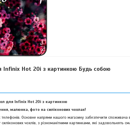
 Infinix Hot 20i з картинкою Будь собою
ол для Infinix Hot 20i з картинкою
ння, малюнка, фото на силіконових чохлах!
их телефонів. Основне напрями нашого магазину забезпечити споживача 
 силіконових чохлів, з різноманітними картинками, які задовольнять см
віших споживачів.