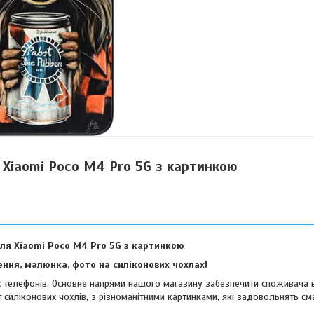
 Xiaomi Poco M4 Pro 5G з картинкою
ля Xiaomi Poco M4 Pro 5G з картинкою
ння, малюнка, фото на силіконових чохлах!
их телефонів. Основне напрями нашого магазину забезпечити споживача 
 силіконових чохлів, з різноманітними картинками, які задовольнять см
віших споживачів.