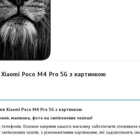
 Xiaomi Poco M4 Pro 5G з картинкою
ля Xiaomi Poco M4 Pro 5G з картинкою
ння, малюнка, фото на силіконових чохлах!
их телефонів. Основне напрями нашого магазину забезпечити споживача 
 силіконових чохлів, з різноманітними картинками, які задовольнять см
віших споживачів.