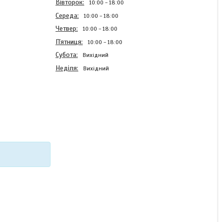
Вівторок
10:00
18:00
Середа
10:00
18:00
Четвер
10:00
18:00
Пʼятниця
10:00
18:00
Субота
Вихідний
Неділя
Вихідний
Чохол силіконовий для
Xiaomi Poco M4 Pro 5G з
картинкою
В наявності
220 ₴
КУПИТИ