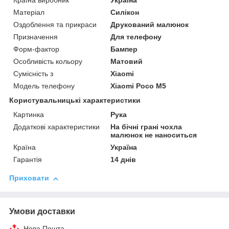
Країна виробник
Україна
Матеріал
Силікон
Оздоблення та прикраси
Друкований малюнок
Призначення
Для телефону
Форм-фактор
Бампер
Особливість кольору
Матовий
Сумісність з
Xiaomi
Модель телефону
Xiaomi Poco M5
Користувальницькі характеристики
Картинка
Рука
Додаткові характеристики
На бічні грані чохла
малюнок не наноситься
Країна
Україна
Гарантія
14 днів
Приховати
Умови доставки
Нова Пошта