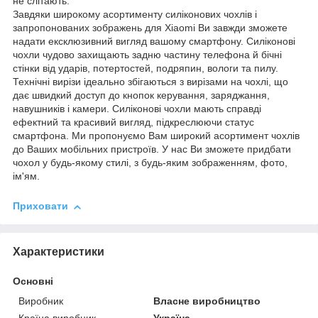
не слітають.
Завдяки широкому асортименту силіконових чохлів і
запропонованих зображень для Xiaomi Ви завжди зможете
надати ексклюзивний вигляд вашому смартфону. Силіконові
чохли чудово захищають задню частину телефона й бічні
стінки від ударів, потертостей, подряпин, вологи та пилу.
Технічні вирізи ідеально збігаються з вирізами на чохлі, що
дає швидкий доступ до кнопок керування, заряджання,
навушників і камери. Силіконові чохли мають справді
ефектний та красивий вигляд, підкреслюючи статус
смартфона. Ми пропонуємо Вам широкий асортимент чохлів
до Ваших мобільних пристроїв. У нас Ви зможете придбати
чохол у будь-якому стилі, з будь-яким зображенням, фото,
ім'ям.
Приховати
Характеристики
Основні
Виробник
Власне виробництво