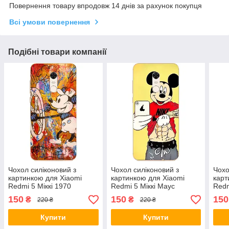
Повернення товару впродовж 14 днів за рахунок покупця
Всі умови повернення
Подібні товари компанії
Чохол силіконовий з
Чохол силіконовий з
Чохо
картинкою для Xiaomi
картинкою для Xiaomi
карт
Redmi 5 Міккі 1970
Redmi 5 Міккі Маус
Redm
спортсмен
150
150
150
₴
₴
220 ₴
220 ₴
Купити
Купити