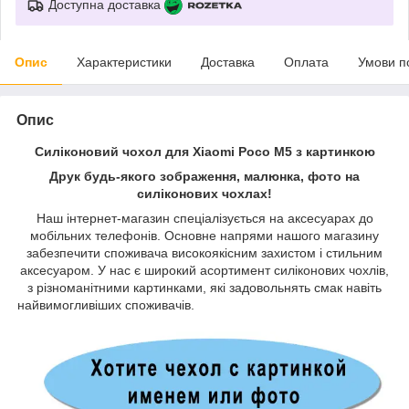
Доступна доставка
Опис
Характеристики
Доставка
Оплата
Умови п
Опис
Силіконовий чохол для Xiaomi Poco M5 з картинкою
Друк будь-якого зображення, малюнка, фото на
силіконових чохлах!
Наш інтернет-магазин спеціалізується на аксесуарах до
мобільних телефонів. Основне напрями нашого магазину
забезпечити споживача високоякісним захистом і стильним
аксесуаром. У нас є широкий асортимент силіконових чохлів,
з різноманітними картинками, які задовольнять смак навіть
найвимогливіших споживачів.