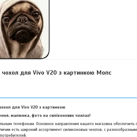
й чохол для Vivo V20 з картинкою Мопс
чохол для Vivo V20 з картинкою
ння, малюнка, фото на силіконових чохлах!
ильным телефонам. Основное направления нашего магазина обеспечить 
аличии есть широкий ассортимент силиконовых чехлов, с разнообразным
аже самых требовательных потребител