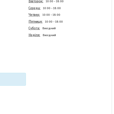
Вівторок
10:00
18:00
Середа
10:00
18:00
Четвер
10:00
18:00
Пʼятниця
10:00
18:00
Субота
Вихідний
Неділя
Вихідний
Оригінальний силіконовий
чохол для Vivo V20 з
картинкою Мопс
В наявності
220 ₴
КУПИТИ