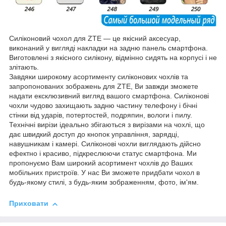
Силіконовий чохол для ZTE ― це якісний аксесуар,
виконаний у вигляді накладки на задню панель смартфона.
Виготовлені з якісного силікону, відмінно сидять на корпусі і не
злітають.
Завдяки широкому асортименту силіконових чохлів та
запропонованих зображень для ZTE, Ви завжди зможете
надати ексклюзивний вигляд вашого смартфона. Силіконові
чохли чудово захищають задню частину телефону і бічні
стінки від ударів, потертостей, подряпин, вологи і пилу.
Технічні вирізи ідеально збігаються з вирізами на чохлі, що
дає швидкий доступ до кнопок управління, зарядці,
навушникам і камері. Силіконові чохли виглядають дійсно
ефектно і красиво, підкреслюючи статус смартфона. Ми
пропонуємо Вам широкий асортимент чохлів до Ваших
мобільних пристроїв. У нас Ви зможете придбати чохол в
будь-якому стилі, з будь-яким зображенням, фото, ім'ям.
Приховати