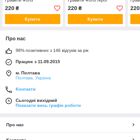
Гравити Фолз
Гравити Фолз герої
Грав
220
220
220
₴
₴
Купити
Купити
Про нас
98% позитивних з 146 відгуків за рік
Працює з 11.09.2015
м. Полтава
Полтава, Україна
Контакти
Сьогодні вихідний
Показати весь графік роботи
Про нас