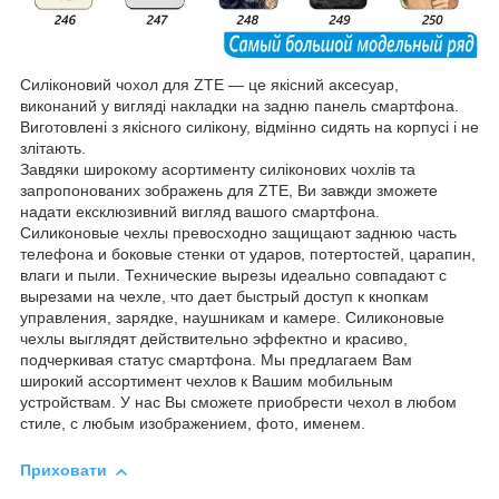
Силіконовий чохол для ZTE ― це якісний аксесуар,
виконаний у вигляді накладки на задню панель смартфона.
Виготовлені з якісного силікону, відмінно сидять на корпусі і не
злітають.
Завдяки широкому асортименту силіконових чохлів та
запропонованих зображень для ZTE, Ви завжди зможете
надати ексклюзивний вигляд вашого смартфона.
Силиконовые чехлы превосходно защищают заднюю часть
телефона и боковые стенки от ударов, потертостей, царапин,
влаги и пыли. Технические вырезы идеально совпадают с
вырезами на чехле, что дает быстрый доступ к кнопкам
управления, зарядке, наушникам и камере. Силиконовые
чехлы выглядят действительно эффектно и красиво,
подчеркивая статус смартфона. Мы предлагаем Вам
широкий ассортимент чехлов к Вашим мобильным
устройствам. У нас Вы сможете приобрести чехол в любом
стиле, с любым изображением, фото, именем.
Приховати