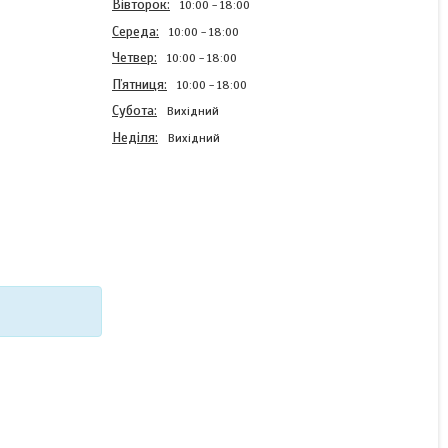
Вівторок
10:00
18:00
Середа
10:00
18:00
Четвер
10:00
18:00
Пʼятниця
10:00
18:00
Субота
Вихідний
Неділя
Вихідний
Оригінальний чохол для
Vivo Y31 з картинкою
Бузкові метелики
В наявності
220 ₴
КУПИТИ