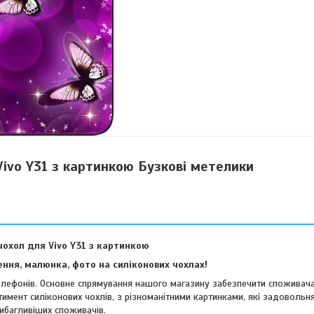
Vivo Y31 з картинкою Бузкові метелики
чохол для Vivo Y31 з картинкою
ння, малюнка, фото на силіконових чохлах!
телефонів. Основне спрямування нашого магазину забезпечити споживач
тимент силіконових чохлів, з різноманітними картинками, які задовольня
ибагливіших споживачів.