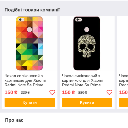
Подібні товари компанії
Чохол силіконовий з
Чохол силіконовий з
Чохо
картинкою для Xiaomi
картинкою для Xiaomi
карт
Redmi Note 5a Prime
Redmi Note 5a Prime
Redm
Кольорова мозаїка
Череп
Похм
150
150
150
₴
₴
220 ₴
220 ₴
Купити
Купити
Про нас