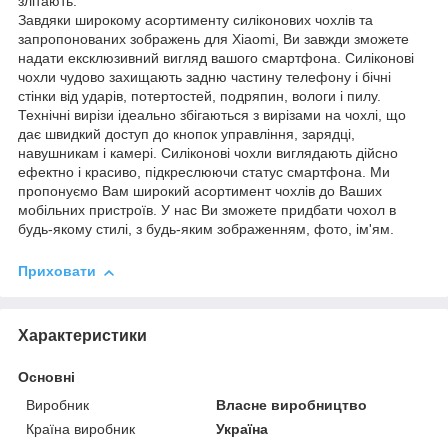
злітають.
Завдяки широкому асортименту силіконових чохлів та
запропонованих зображень для Xiaomi, Ви завжди зможете
надати ексклюзивний вигляд вашого смартфона. Силіконові
чохли чудово захищають задню частину телефону і бічні
стінки від ударів, потертостей, подряпин, вологи і пилу.
Технічні вирізи ідеально збігаються з вирізами на чохлі, що
дає швидкий доступ до кнопок управління, зарядці,
навушникам і камері. Силіконові чохли виглядають дійсно
ефектно і красиво, підкреслюючи статус смартфона. Ми
пропонуємо Вам широкий асортимент чохлів до Ваших
мобільних пристроїв. У нас Ви зможете придбати чохол в
будь-якому стилі, з будь-яким зображенням, фото, ім'ям.
Приховати
Характеристики
Основні
Виробник
Власне виробництво
Країна виробник
Україна