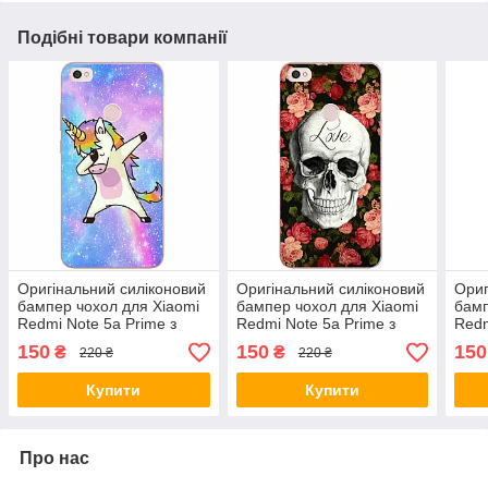
Подібні товари компанії
Оригінальний силіконовий
Оригінальний силіконовий
Ориг
бампер чохол для Xiaomi
бампер чохол для Xiaomi
бамп
Redmi Note 5a Prime з
Redmi Note 5a Prime з
Redm
картинкою Єдиноріжок на
картинкою Череп в
карт
150
150
150
₴
₴
220 ₴
220 ₴
стилі
кольорах
Купити
Купити
Про нас