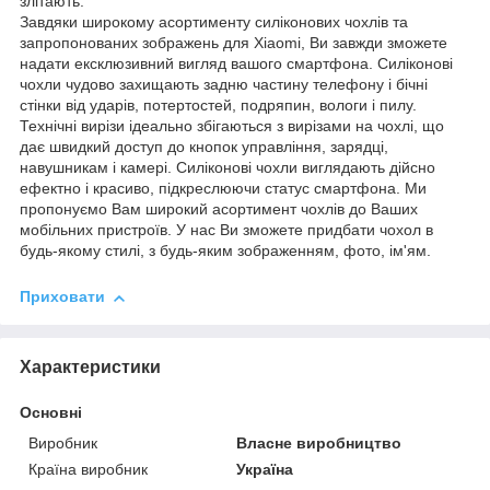
злітають.
Завдяки широкому асортименту силіконових чохлів та
запропонованих зображень для Xiaomi, Ви завжди зможете
надати ексклюзивний вигляд вашого смартфона. Силіконові
чохли чудово захищають задню частину телефону і бічні
стінки від ударів, потертостей, подряпин, вологи і пилу.
Технічні вирізи ідеально збігаються з вирізами на чохлі, що
дає швидкий доступ до кнопок управління, зарядці,
навушникам і камері. Силіконові чохли виглядають дійсно
ефектно і красиво, підкреслюючи статус смартфона. Ми
пропонуємо Вам широкий асортимент чохлів до Ваших
мобільних пристроїв. У нас Ви зможете придбати чохол в
будь-якому стилі, з будь-яким зображенням, фото, ім'ям.
Приховати
Характеристики
Основні
Виробник
Власне виробництво
Країна виробник
Україна