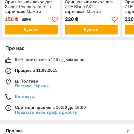
Оригінальний чохол для
Оригінальний чохол для
Ориг
Xiaomi Redmi Note 9T з
ZTE Blade A31 з
ZTE 
картинкою Мама з
картинкою Мама з
карт
донькою
донькою
дон
150
220
220
₴
₴
220 ₴
Купити
Купити
Про нас
98% позитивних з 146 відгуків за рік
Працює з 11.09.2015
м. Полтава
Полтава, Україна
Контакти
Сьогодні працює з 10:00 до 18:00
Показати весь графік роботи
Про нас