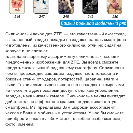
Силиконовый чехол для ZTE ― это качественный аксессуар,
выполненный в виде накладки на заднюю панель смартфона.
Изготовлены, из качественного силикона, отлично сидят на
корпусе и не слетают.
Благодаря широкому ассортименту силиконовых чехлов и
предложенных изображений для ZTE, Вы всегда сможете
придать эксклюзивный вид вашему смартфону. Силиконовые
чехлы превосходно защищают заднюю часть телефона и
боковые стенки от ударов, потертостей, царапин, влаги и
пыли. Технические вырезы идеально совпадают с вырезами
на чехле, что дает быстрый доступ к кнопкам управления,
зарядке, наушникам и камере. Силиконовые чехлы выглядят
действительно эффектно и красиво, подчеркивая статус
смартфона. Мы предлагаем Вам широкий ассортимент
чехлов к Вашим мобильным устройствам. У нас Вы сможете
приобрести чехол в любом стиле, с любым изображением,
фото, именем.