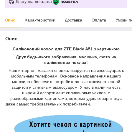
Доступна доставка
Опис
Характеристики
Доставка
Оплата
Умови п
Опис
Силіконовий чохол для ZTE Blade A51 з картинкою
Друк будь-якого зображення, малюнка, фото на
силіконових чохлах!
Наш интернет-магазин специализируется на аксессуарах к
мобильным телефонам. Основное направления нашего
магазина обеспечить потребителя высококачественной
защитой и стильным аксессуаром. У нас в наличии есть
широкий ассортимент силиконовых чехлов, с
разнообразными картинками, которые удовлетворят вкус
даже самых требовательных потребителей.