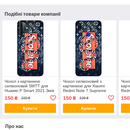
Подібні товари компанії
Чохол з картинкою
Чохол силіконовий з
Чохо
силіконовий SMTT для
картинкою для Xiaomi
карт
Huawei P Smart 2021 Змія
Redmi Note 7 Supreme
Redm
Supreme
змія
150
150
150
₴
₴
220 ₴
220 ₴
Купити
Купити
Про нас