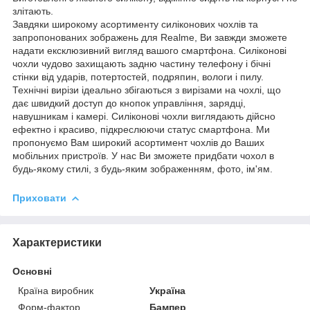
злітають.
Завдяки широкому асортименту силіконових чохлів та
запропонованих зображень для Realme, Ви завжди зможете
надати ексклюзивний вигляд вашого смартфона. Силіконові
чохли чудово захищають задню частину телефону і бічні
стінки від ударів, потертостей, подряпин, вологи і пилу.
Технічні вирізи ідеально збігаються з вирізами на чохлі, що
дає швидкий доступ до кнопок управління, зарядці,
навушникам і камері. Силіконові чохли виглядають дійсно
ефектно і красиво, підкреслюючи статус смартфона. Ми
пропонуємо Вам широкий асортимент чохлів до Ваших
мобільних пристроїв. У нас Ви зможете придбати чохол в
будь-якому стилі, з будь-яким зображенням, фото, ім'ям.
Приховати
Характеристики
Основні
Країна виробник
Україна
Форм-фактор
Бампер