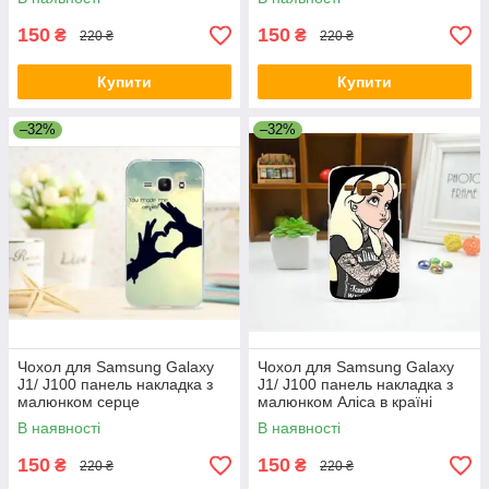
150
150
₴
₴
220 ₴
220 ₴
Купити
Купити
–32%
–32%
Чохол для Samsung Galaxy
Чохол для Samsung Galaxy
J1/ J100 панель накладка з
J1/ J100 панель накладка з
малюнком серце
малюнком Аліса в країні
чудес Jack Daniels
В наявності
В наявності
150
150
₴
₴
220 ₴
220 ₴