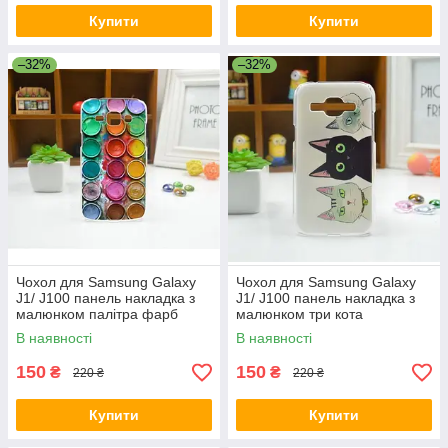
Купити
Купити
–32%
–32%
Чохол для Samsung Galaxy
Чохол для Samsung Galaxy
J1/ J100 панель накладка з
J1/ J100 панель накладка з
малюнком палітра фарб
малюнком три кота
В наявності
В наявності
150
150
₴
₴
220 ₴
220 ₴
Купити
Купити