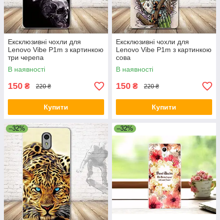
Ексклюзивні чохли для
Ексклюзивні чохли для
Lenovo Vibe P1m з картинкою
Lenovo Vibe P1m з картинкою
три черепа
сова
В наявності
В наявності
150
150
₴
₴
220 ₴
220 ₴
Купити
Купити
–32%
–32%