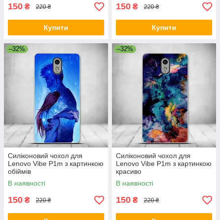
150
150
₴
₴
220 ₴
220 ₴
Купити
Купити
–32%
–32%
Силіконовий чохол для
Силіконовий чохол для
Lenovo Vibe P1m з картинкою
Lenovo Vibe P1m з картинкою
обіймів
красиво
В наявності
В наявності
150
150
₴
₴
220 ₴
220 ₴