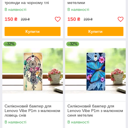
троянди на чорному тлі
метелики
В наявності
В наявності
150
150
₴
₴
220 ₴
220 ₴
Купити
Купити
–32%
–32%
Силіконовий бампер для
Силіконовий бампер для
Lenovo Vibe P1m з малюнком
Lenovo Vibe P1m з малюнком
ловець снів
синя метелик
В наявності
В наявності