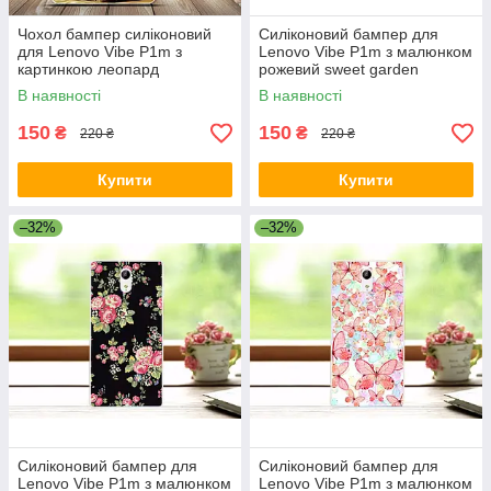
Чохол бампер силіконовий
Силіконовий бампер для
для Lenovo Vibe P1m з
Lenovo Vibe P1m з малюнком
картинкою леопард
рожевий sweet garden
В наявності
В наявності
150
150
₴
₴
220 ₴
220 ₴
Купити
Купити
–32%
–32%
Силіконовий бампер для
Силіконовий бампер для
Lenovo Vibe P1m з малюнком
Lenovo Vibe P1m з малюнком