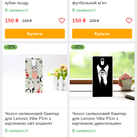
кубик льоду
футбольний м'яч
В наявності
В наявності
150
150
₴
₴
220 ₴
220 ₴
Купити
Купити
–32%
–32%
Чохол силіконовий бампер
Чохол силіконовий бампер
для Lenovo Vibe P1m з
для Lenovo Vibe P1m з
картинкою світ кошенят
картинкою джентельмен
В наявності
В наявності