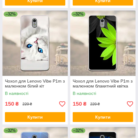
Купити
Купити
–32%
–32%
Чохол для Lenovo Vibe P1m з
Чохол для Lenovo Vibe P1m з
малюнком білий кіт
малюнком блакитний квітка
В наявності
В наявності
150
150
₴
₴
220 ₴
220 ₴
Купити
Купити
–32%
–32%