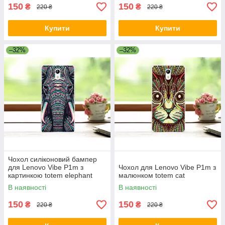
150
150
₴
₴
220 ₴
220 ₴
Купити
Купити
–32%
–32%
Чохол силіконовий бампер
для Lenovo Vibe P1m з
Чохол для Lenovo Vibe P1m з
картинкою totem elephant
малюнком totem cat
В наявності
В наявності
150
150
₴
₴
220 ₴
220 ₴