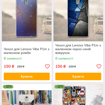
Чохол для Lenovo Vibe P1m з
Чохол для Lenovo Vibe P1m з
малюнком чорно-синій
малюнком ромби
візерунок
В наявності
В наявності
150
150
₴
₴
220 ₴
220 ₴
Купити
Купити
–32%
–32%