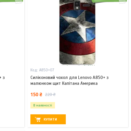
A850+07
+ з
Силіконовий чохол для Lenovo A850+ з
малюнком щит Капітана Америка
150 ₴
220 ₴
В наявності
КУПИТИ