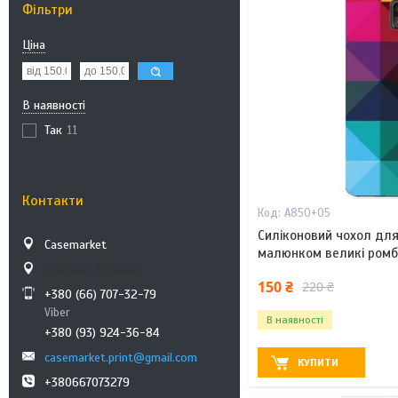
Фільтри
Ціна
В наявності
Так
11
Контакти
A850+05
Силіконовий чохол для
Casemarket
малюнком великі ром
Полтава, Україна
150 ₴
220 ₴
+380 (66) 707-32-79
Viber
В наявності
+380 (93) 924-36-84
casemarket.print@gmail.com
КУПИТИ
+380667073279