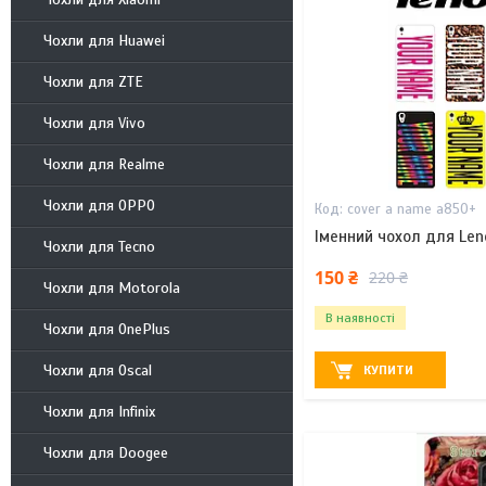
Чохли для Huawei
Чохли для ZTE
Чохли для Vivo
Чохли для Realme
Чохли для OPPO
cover a name a850+
Іменний чохол для Le
Чохли для Tecno
150 ₴
220 ₴
Чохли для Motorola
В наявності
Чохли для OnePlus
Чохли для Oscal
КУПИТИ
Чохли для Infinix
Чохли для Doogee