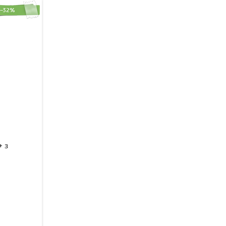
–32%
+ з