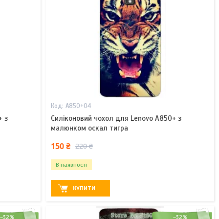
A850+04
+ з
Силіконовий чохол для Lenovo A850+ з
малюнком оскал тигра
150 ₴
220 ₴
В наявності
КУПИТИ
–32%
–32%