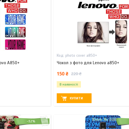
photo cover a850+
novo A850+
Чохол з фото для Lenovo a850+
150 ₴
220 ₴
В наявності
КУПИТИ
–32%