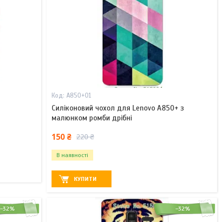
A850+01
Силіконовий чохол для Lenovo A850+ з
малюнком ромби дрібні
150 ₴
220 ₴
В наявності
КУПИТИ
–32%
–32%