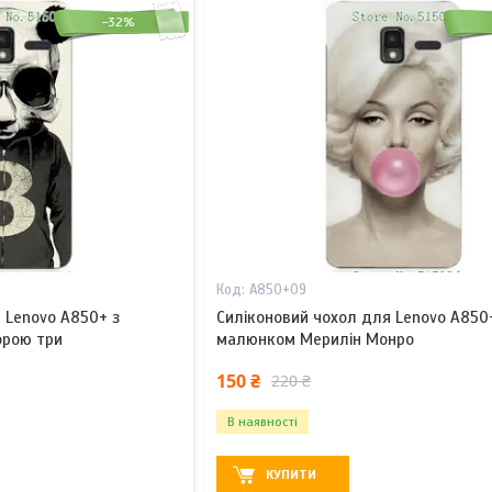
–32%
A850+09
 Lenovo A850+ з
Силіконовий чохол для Lenovo A850
фрою три
малюнком Мерилін Монро
150 ₴
220 ₴
В наявності
КУПИТИ