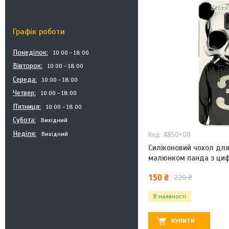
Графік роботи
Понеділок
10:00
18:00
Вівторок
10:00
18:00
Середа
10:00
18:00
Четвер
10:00
18:00
Пʼятниця
10:00
18:00
Субота
Вихідний
Неділя
Вихідний
A850+08
Силіконовий чохол для
малюнком панда з ци
150 ₴
220 ₴
В наявності
КУПИТИ