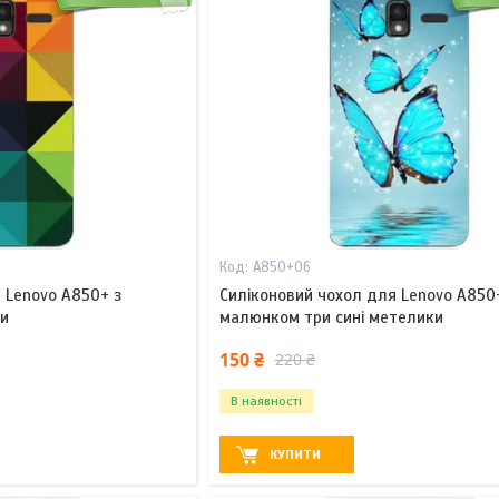
A850+06
 Lenovo A850+ з
Силіконовий чохол для Lenovo A850
би
малюнком три сині метелики
150 ₴
220 ₴
В наявності
КУПИТИ