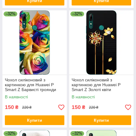
Купити
Купити
–32%
–32%
Чохол силіконовий з
Чохол силіконовий з
картинкою для Huawei P
картинкою для Huawei P
Smart Z Барвисті троянди
Smart Z Золоті квіти
В наявності
В наявності
150
150
₴
₴
220 ₴
220 ₴
Купити
Купити
–32%
–32%