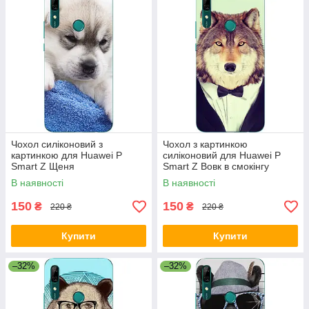
Чохол силіконовий з
Чохол з картинкою
картинкою для Huawei P
силіконовий для Huawei P
Smart Z Щеня
Smart Z Вовк в смокінгу
В наявності
В наявності
150
150
₴
₴
220 ₴
220 ₴
Купити
Купити
–32%
–32%