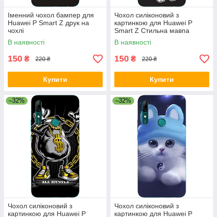
Іменний чохол бампер для
Чохол силіконовий з
Huawei P Smart Z друк на
картинкою для Huawei P
чохлі
Smart Z Стильна мавпа
В наявності
В наявності
150
150
₴
₴
220 ₴
220 ₴
Купити
Купити
–32%
–32%
Чохол силіконовий з
Чохол силіконовий з
картинкою для Huawei P
картинкою для Huawei P