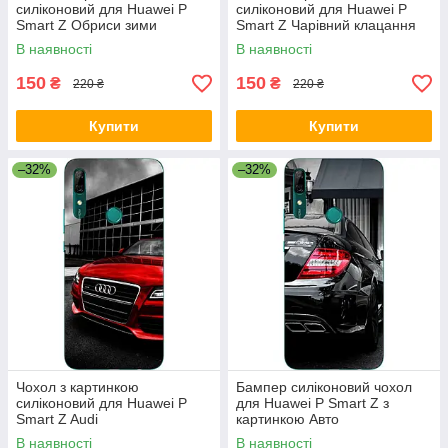
силіконовий для Huawei P
силіконовий для Huawei P
Smart Z Обриси зими
Smart Z Чарівний клацання
В наявності
В наявності
150
150
₴
₴
220 ₴
220 ₴
Купити
Купити
–32%
–32%
Чохол з картинкою
Бампер силіконовий чохол
силіконовий для Huawei P
для Huawei P Smart Z з
Smart Z Audi
картинкою Авто
В наявності
В наявності