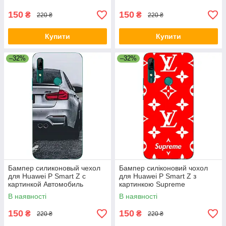
150
150
₴
₴
220 ₴
220 ₴
Купити
Купити
–32%
–32%
Бампер силиконовый чехол
Бампер силіконовий чохол
для Huawei P Smart Z с
для Huawei P Smart Z з
картинкой Автомобиль
картинкою Supreme
В наявності
В наявності
150
150
₴
₴
220 ₴
220 ₴