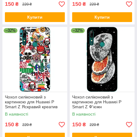
150
150
₴
₴
220 ₴
220 ₴
Купити
Купити
–32%
–32%
Чохол силіконовий з
Чохол силіконовий з
картинкою для Huawei P
картинкою для Huawei P
Smart Z Яскравий креатив
Smart Z Ф'южн
В наявності
В наявності
150
150
₴
₴
220 ₴
220 ₴