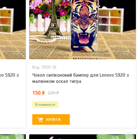
S920-16
vo S920 з
Чохол силіконовий бампер для Lenovo S920 з
малюнком оскал тигра
150 ₴
220 ₴
В наявності
КУПИТИ
–32%
–32%