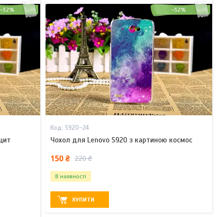
–32%
–32%
S920-24
щит
Чохол для Lenovo S920 з картиною космос
150 ₴
220 ₴
В наявності
КУПИТИ