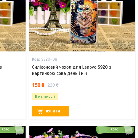
S920-08
з
Силіконовий чохол для Lenovo S920 з
картинкою сова день і ніч
150 ₴
220 ₴
В наявності
КУПИТИ
–32%
–32%