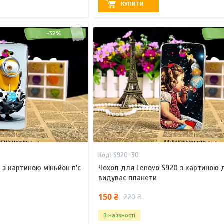
КУПИТИ
–32%
S920-30
 з картиною міньйон п'є
Чохол для Lenovo S920 з картиною 
видуває планети
150 ₴
220 ₴
В наявності