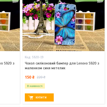
S920-19
vo S920 з
Чохол силіконовий бампер для Lenovo S920 з
малюнком синя метелик
150 ₴
220 ₴
В наявності
КУПИТИ