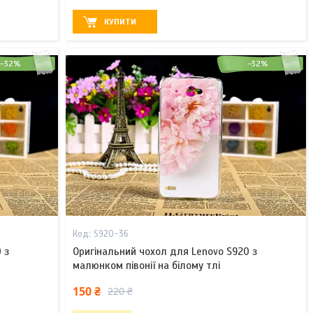
КУПИТИ
–32%
–32%
S920-36
 з
Оригінальний чохол для Lenovo S920 з
малюнком півонії на білому тлі
150 ₴
220 ₴