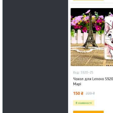
S920-25
Чохол для Lenovo S920
Марі
150 ₴
220 ₴
В наявності