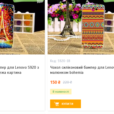
S920-18
пер для Lenovo S920 з
Чохол силіконовий бампер для Leno
ежа картина
малюнком bohemia
150 ₴
220 ₴
В наявності
КУПИТИ