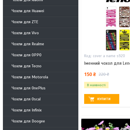
Чохли для Huawei
Чохли для ZTE
Чохли для Vivo
Чохли для Realme
Чохли для OPPO
cover a name s920
Іменний чохол для Len
Чохли для Tecno
150 ₴
220 ₴
Чохли для Motorola
В наявності
Чохли для OnePlus
Чохли для Oscal
КУПИТИ
Чохли для Infinix
Чохли для Doogee