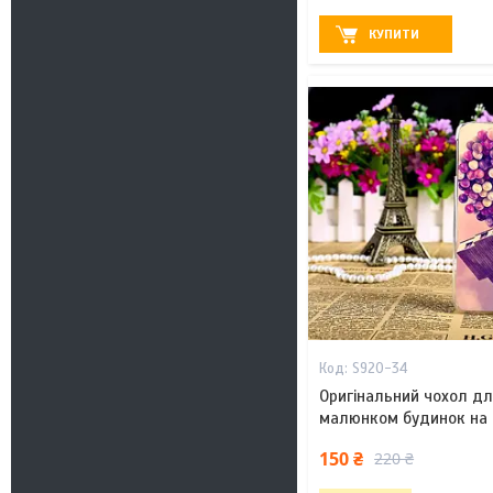
КУПИТИ
S920-34
Оригінальний чохол дл
малюнком будинок на 
150 ₴
220 ₴