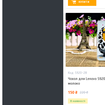
КУПИТИ
S920-28
Чохол для Lenovo S920
молоко
150 ₴
220 ₴
В наявності