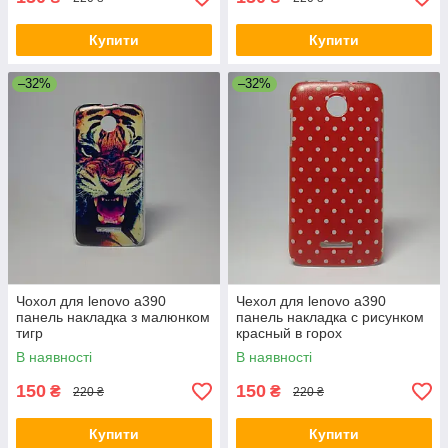
Купити
Купити
–32%
–32%
Чохол для lenovo a390
Чехол для lenovo a390
панель накладка з малюнком
панель накладка с рисунком
тигр
красный в горох
В наявності
В наявності
150
150
₴
₴
220 ₴
220 ₴
Купити
Купити