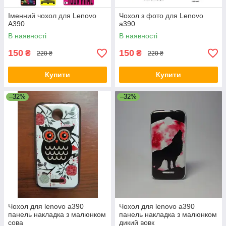
Іменний чохол для Lenovo
Чохол з фото для Lenovo
A390
a390
В наявності
В наявності
150
150
₴
₴
220 ₴
220 ₴
Купити
Купити
–32%
–32%
Чохол для lenovo a390
Чохол для lenovo a390
панель накладка з малюнком
панель накладка з малюнком
сова
дикий вовк