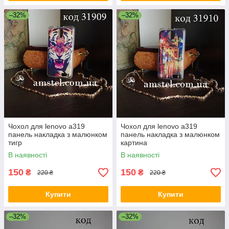
–32%
–32%
Чохол для lenovo a319
Чохол для lenovo a319
панель накладка з малюнком
панель накладка з малюнком
тигр
картина
В наявності
В наявності
150
150
₴
₴
220 ₴
220 ₴
Купити
Купити
–32%
–32%