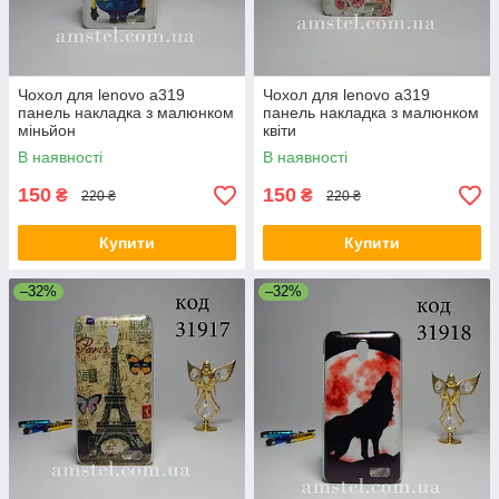
Чохол для lenovo a319
Чохол для lenovo a319
панель накладка з малюнком
панель накладка з малюнком
міньйон
квіти
В наявності
В наявності
150
150
₴
₴
220 ₴
220 ₴
Купити
Купити
–32%
–32%