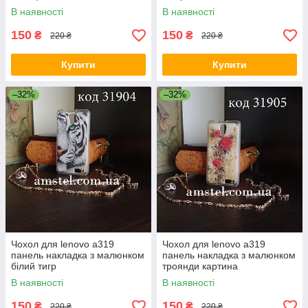
В наявності
В наявності
150
150
₴
₴
220 ₴
220 ₴
Купити
Купити
–32%
–32%
Чохол для lenovo a319
Чохол для lenovo a319
панель накладка з малюнком
панель накладка з малюнком
білий тигр
троянди картина
В наявності
В наявності
150
150
₴
₴
220 ₴
220 ₴