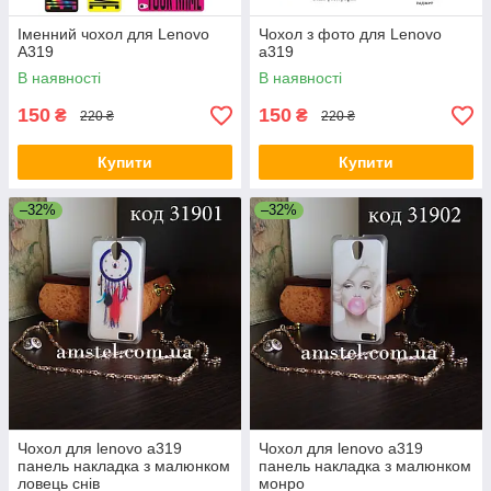
Іменний чохол для Lenovo
Чохол з фото для Lenovo
A319
a319
В наявності
В наявності
150
150
₴
₴
220 ₴
220 ₴
Купити
Купити
–32%
–32%
Чохол для lenovo a319
Чохол для lenovo a319
панель накладка з малюнком
панель накладка з малюнком
ловець снів
монро