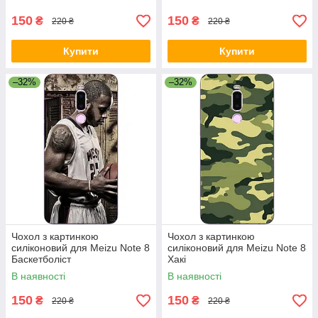
150
150
₴
₴
220 ₴
220 ₴
Купити
Купити
–32%
–32%
Чохол з картинкою
Чохол з картинкою
силіконовий для Meizu Note 8
силіконовий для Meizu Note 8
Баскетболіст
Хакі
В наявності
В наявності
150
150
₴
₴
220 ₴
220 ₴