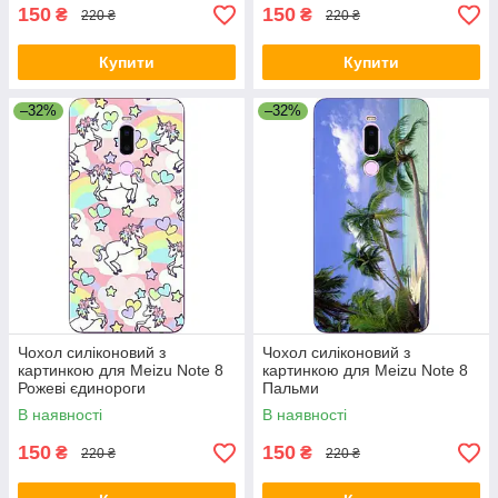
150
150
₴
₴
220 ₴
220 ₴
Купити
Купити
–32%
–32%
Чохол силіконовий з
Чохол силіконовий з
картинкою для Meizu Note 8
картинкою для Meizu Note 8
Рожеві єдинороги
Пальми
В наявності
В наявності
150
150
₴
₴
220 ₴
220 ₴