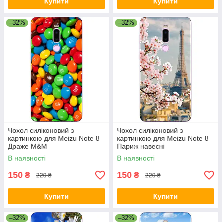
Купити
Купити
–32%
–32%
Чохол силіконовий з
Чохол силіконовий з
картинкою для Meizu Note 8
картинкою для Meizu Note 8
Драже M&M
Париж навесні
В наявності
В наявності
150
150
₴
₴
220 ₴
220 ₴
Купити
Купити
–32%
–32%