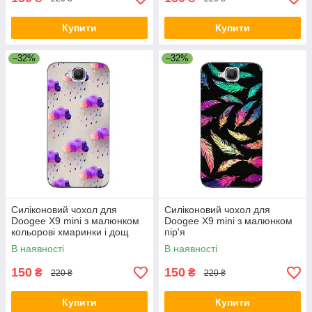
Купити
Купити
–32%
–32%
Силіконовий чохол для
Силіконовий чохол для
Doogee X9 mini з малюнком
Doogee X9 mini з малюнком
кольорові хмаринки і дощ
пір'я
В наявності
В наявності
150
150
₴
₴
220 ₴
220 ₴
Купити
Купити