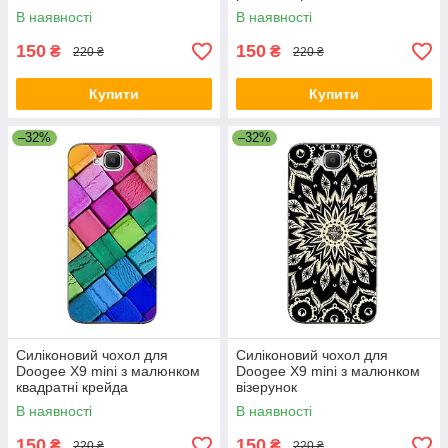
В наявності
В наявності
150
150
₴
₴
220 ₴
220 ₴
Купити
Купити
–32%
–32%
Силіконовий чохол для
Силіконовий чохол для
Doogee X9 mini з малюнком
Doogee X9 mini з малюнком
квадратні крейда
візерунок
В наявності
В наявності
150
150
₴
₴
220 ₴
220 ₴