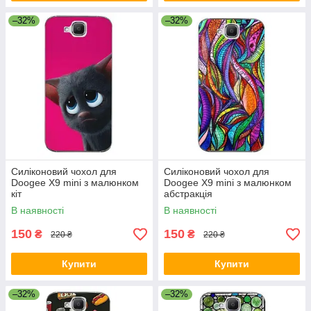
–32%
–32%
Силіконовий чохол для
Силіконовий чохол для
Doogee X9 mini з малюнком
Doogee X9 mini з малюнком
кіт
абстракція
В наявності
В наявності
150
150
₴
₴
220 ₴
220 ₴
Купити
Купити
–32%
–32%