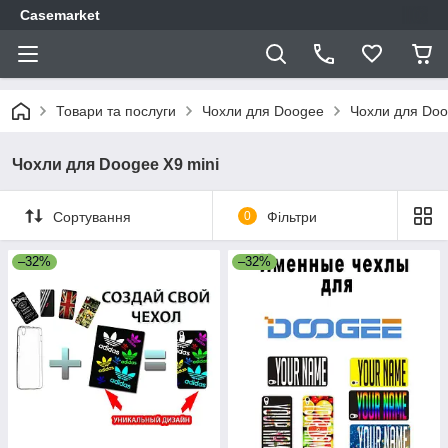
Casemarket
Товари та послуги
Чохли для Doogee
Чохли для Doo
Чохли для Doogee X9 mini
Сортування
0
Фільтри
–32%
–32%