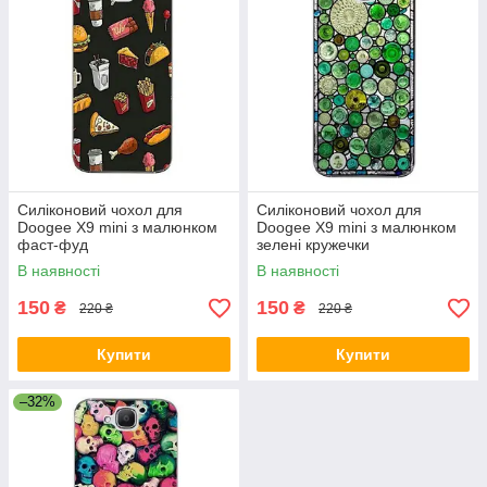
Силіконовий чохол для
Силіконовий чохол для
Doogee X9 mini з малюнком
Doogee X9 mini з малюнком
фаст-фуд
зелені кружечки
В наявності
В наявності
150
150
₴
₴
220 ₴
220 ₴
Купити
Купити
–32%