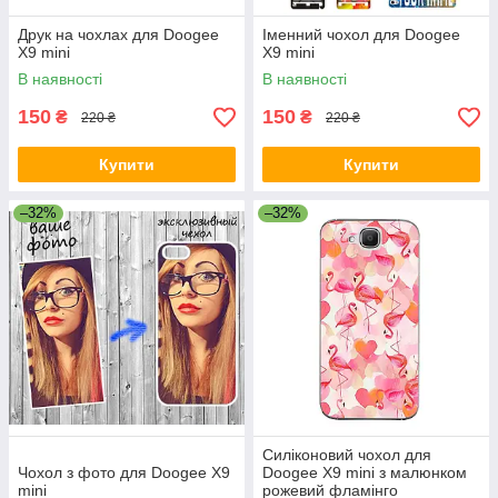
Друк на чохлах для Doogee
Іменний чохол для Doogee
X9 mini
X9 mini
В наявності
В наявності
150
150
₴
₴
220 ₴
220 ₴
Купити
Купити
–32%
–32%
Силіконовий чохол для
Чохол з фото для Doogee X9
Doogee X9 mini з малюнком
mini
рожевий фламінго