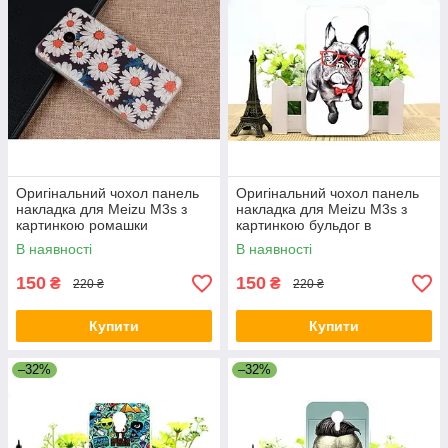
Оригінальний чохол панель
Оригінальний чохол панель
накладка для Meizu M3s з
накладка для Meizu M3s з
картинкою ромашки
картинкою бульдог в
червоних окулярах
В наявності
В наявності
150
150
₴
₴
220 ₴
220 ₴
Купити
Купити
–32%
–32%