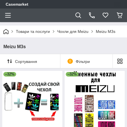
Casemarket
Товари та послуги
Чохли для Meizu
Meizu M3s
Meizu M3s
Сортування
0
Фільтри
–32%
–32%