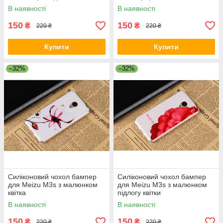
В наявності
В наявності
150
150
₴
₴
220 ₴
220 ₴
Купити
Купити
–32%
–32%
Силіконовий чохол бампер
Силіконовий чохол бампер
для Meizu M3s з малюнком
для Meizu M3s з малюнком
квітка
підлогу квітки
В наявності
В наявності
150
150
₴
₴
220 ₴
220 ₴