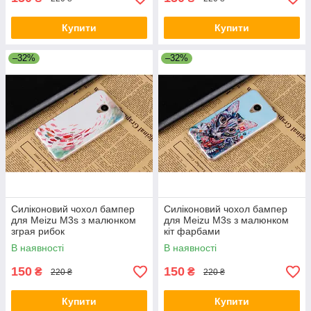
Купити
Купити
–32%
–32%
Силіконовий чохол бампер
Силіконовий чохол бампер
для Meizu M3s з малюнком
для Meizu M3s з малюнком
зграя рибок
кіт фарбами
В наявності
В наявності
150
150
₴
₴
220 ₴
220 ₴
Купити
Купити