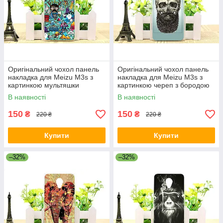
Оригінальний чохол панель
Оригінальний чохол панель
накладка для Meizu M3s з
накладка для Meizu M3s з
картинкою мультяшки
картинкою череп з бородою
В наявності
В наявності
150
150
₴
₴
220 ₴
220 ₴
Купити
Купити
–32%
–32%