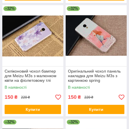
–32%
–32%
Силіконовий чохол бампер
Оригінальний чохол панель
для Meizu M3s з малюнком
накладка для Meizu M3s з
квіти на фіолетовому тлі
картинкою spring
В наявності
В наявності
150
150
₴
₴
220 ₴
220 ₴
Купити
Купити
–32%
–32%