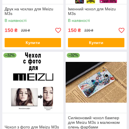
Друк на чохлах для Meizu
Іменний чохол для Meizu
M3s
M3s
В наявності
В наявності
150
150
₴
₴
220 ₴
220 ₴
Купити
Купити
–32%
–32%
Силіконовий чохол бампер
для Meizu M3s з малюнком
Чохол з фото для Meizu M3s
олень фарбами