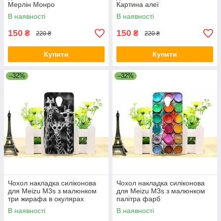
Мерлін Монро
Картина алеї
В наявності
В наявності
150
150
₴
₴
220 ₴
220 ₴
Купити
Купити
–32%
–32%
Чохол накладка силіконова
Чохол накладка силіконова
для Meizu M3s з малюнком
для Meizu M3s з малюнком
три жирафа в окулярах
палітра фарб
В наявності
В наявності