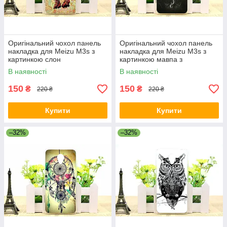
Оригінальний чохол панель
Оригінальний чохол панель
накладка для Meizu M3s з
накладка для Meizu M3s з
картинкою слон
картинкою мавпа з
сигаретою
В наявності
В наявності
150
150
₴
₴
220 ₴
220 ₴
Купити
Купити
–32%
–32%