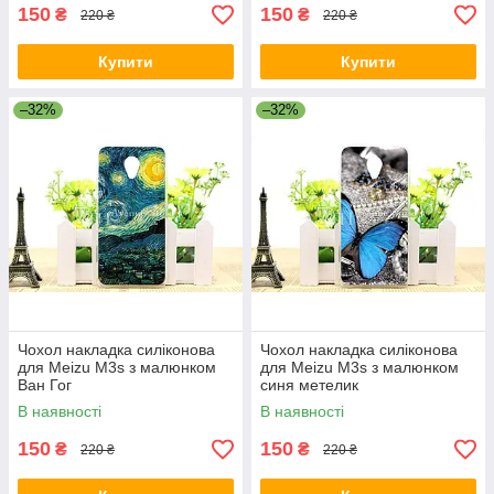
150
150
₴
₴
220 ₴
220 ₴
Купити
Купити
–32%
–32%
Чохол накладка силіконова
Чохол накладка силіконова
для Meizu M3s з малюнком
для Meizu M3s з малюнком
Ван Гог
синя метелик
В наявності
В наявності
150
150
₴
₴
220 ₴
220 ₴