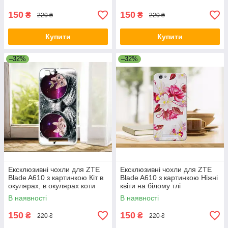
150
150
₴
₴
220 ₴
220 ₴
Купити
Купити
–32%
–32%
Ексклюзивні чохли для ZTE
Ексклюзивні чохли для ZTE
Blade A610 з картинкою Кіт в
Blade A610 з картинкою Ніжні
окулярах, в окулярах коти
квіти на білому тлі
В наявності
В наявності
150
150
₴
₴
220 ₴
220 ₴