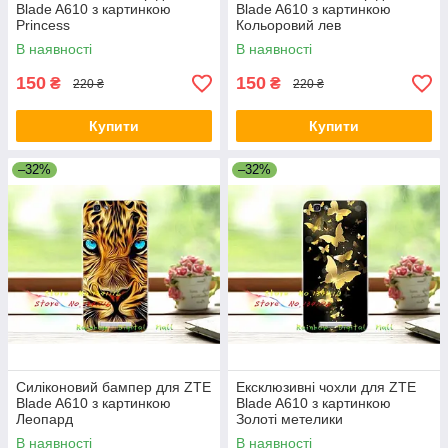
Blade A610 з картинкою
Blade A610 з картинкою
Princess
Кольоровий лев
В наявності
В наявності
150
150
₴
₴
220 ₴
220 ₴
Купити
Купити
–32%
–32%
Силіконовий бампер для ZTE
Ексклюзивні чохли для ZTE
Blade A610 з картинкою
Blade A610 з картинкою
Леопард
Золоті метелики
В наявності
В наявності