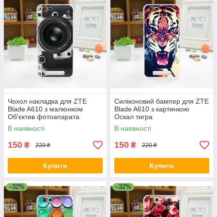
Чохол накладка для ZTE
Силіконовий бампер для ZTE
Blade A610 з малюнком
Blade A610 з картинкою
Об'єктив фотоапарата
Оскал тигра
В наявності
В наявності
150
150
₴
₴
220 ₴
220 ₴
Купити
Купити
–32%
–32%