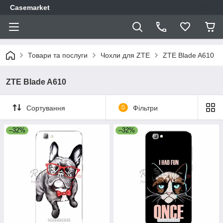
Casemarket
Товари та послуги
Чохли для ZTE
ZTE Blade A610
ZTE Blade A610
Сортування
0
Фільтри
–32%
–32%