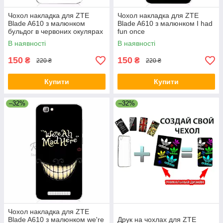
Чохол накладка для ZTE
Чохол накладка для ZTE
Blade A610 з малюнком
Blade A610 з малюнком I had
бульдог в червоних окулярах
fun once
і метелику
В наявності
В наявності
150
150
₴
₴
220 ₴
220 ₴
Купити
Купити
–32%
–32%
Чохол накладка для ZTE
Blade A610 з малюнком we're
Друк на чохлах для ZTE