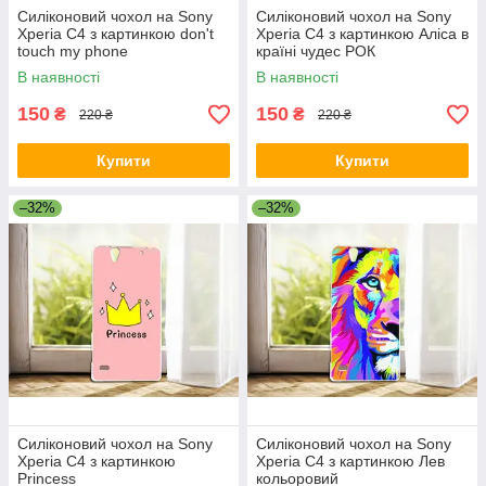
Силіконовий чохол на Sony
Силіконовий чохол на Sony
Xperia C4 з картинкою don't
Xperia C4 з картинкою Аліса в
touch my phone
країні чудес РОК
В наявності
В наявності
150
150
₴
₴
220 ₴
220 ₴
Купити
Купити
–32%
–32%
Силіконовий чохол на Sony
Силіконовий чохол на Sony
Xperia C4 з картинкою
Xperia C4 з картинкою Лев
Princess
кольоровий