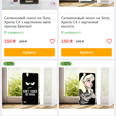
Силіконовий чохол на Sony
Силиконовый чехол на Sony
Xperia C4 з картинкою квіти
Xperia C4 с картинкой
прапор Британії
кассета
В наявності
В наявності
150
150
₴
₴
220 ₴
220 ₴
Купити
Купити
–32%
–32%