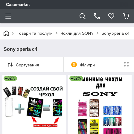
Casemarket
Товари та послуги
Чохли для SONY
Sony xperia c4
Sony xperia c4
Сортування
0
Фільтри
–32%
–32%