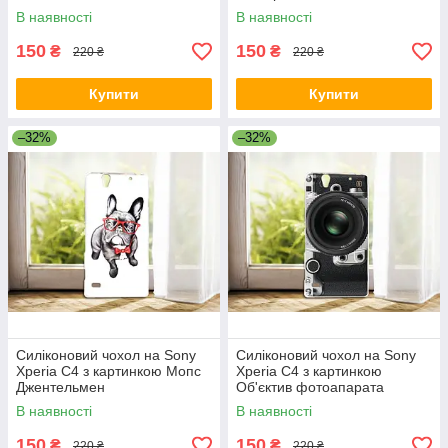
В наявності
В наявності
150
150
₴
₴
220 ₴
220 ₴
Купити
Купити
–32%
–32%
Силіконовий чохол на Sony
Силіконовий чохол на Sony
Xperia C4 з картинкою Мопс
Xperia C4 з картинкою
Джентельмен
Об'єктив фотоапарата
В наявності
В наявності
150
150
₴
₴
220 ₴
220 ₴