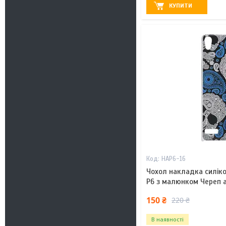
КУПИТИ
HAP6-16
Чохол накладка силік
P6 з малюнком Череп 
150 ₴
220 ₴
В наявності