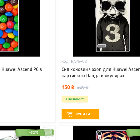
HAP6-02
 Huawei Ascend P6 з
Силіконовий чохол для Huawei Ascen
картинкою Панда в окулярах
150 ₴
220 ₴
В наявності
КУПИТИ
–32%