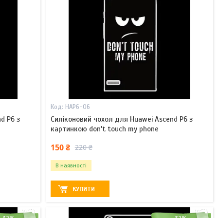
HAP6-06
d P6 з
Силіконовий чохол для Huawei Ascend P6 з
картинкою don't touch my phone
150 ₴
220 ₴
В наявності
КУПИТИ