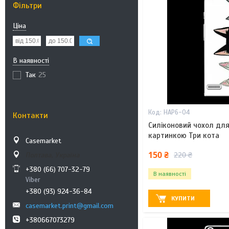
Фільтри
Ціна
В наявності
Так
25
HAP6-04
Контакти
Силіконовий чохол для
картинкою Три кота
Casemarket
150 ₴
220 ₴
Полтава, Україна
+380 (66) 707-32-79
В наявності
Viber
+380 (93) 924-36-84
КУПИТИ
casemarket.print@gmail.com
+380667073279