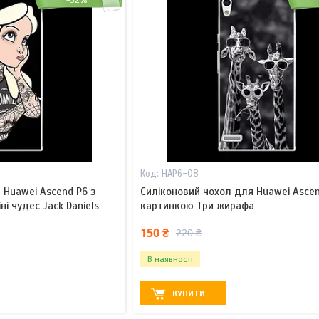
–32%
HAP6-08
 Huawei Ascend P6 з
Силіконовий чохол для Huawei Ascen
ні чудес Jack Daniels
картинкою Три жирафа
150 ₴
220 ₴
В наявності
КУПИТИ