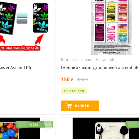
cover a name Huawei p6
awei Ascend P6
Іменний чохол для huawei ascend p6
150 ₴
220 ₴
В наявності
КУПИТИ
–32%