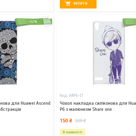
КУПИТИ
–32%
HAP6-17
онова для Huawei Ascend
Чохол накладка силіконова для Hua
абстракція
P6 з малюнком Share one
150 ₴
220 ₴
В наявності