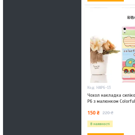
HAP6-13
Чохол накладка силік
P6 з малюнком Colorfu
150 ₴
220 ₴
В наявності