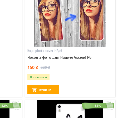
photo cover HAp6
Чохол з фото для Huawei Ascend P6
150 ₴
220 ₴
В наявності
КУПИТИ
–32%
–32%