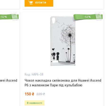
КУПИТИ
–32%
–32%
HAP6-18
wei Ascend
Чохол накладка силіконова для Huawei Ascend
P6 з малюнком Пари під кульбабою
150 ₴
220 ₴
В наявності