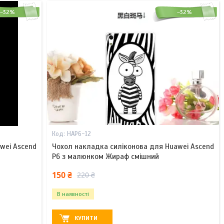
–32%
–32%
HAP6-12
wei Ascend
Чохол накладка силіконова для Huawei Ascend
P6 з малюнком Жираф смішний
150 ₴
220 ₴
В наявності
КУПИТИ