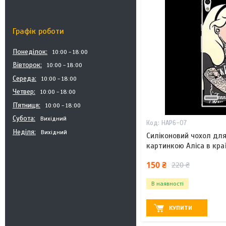
Графік роботи
Понеділок
10:00
18:00
Вівторок
10:00
18:00
Середа
10:00
18:00
Четвер
10:00
18:00
Пʼятниця
10:00
18:00
Субота
Вихідний
HAP6-07
Неділя
Вихідний
Силіконовий чохол для
картинкою Аліса в краї
150 ₴
220 ₴
В наявності
КУПИТИ