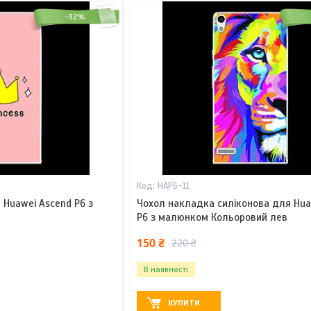
–32%
HAP6-11
 Huawei Ascend P6 з
Чохол накладка силіконова для Hua
P6 з малюнком Кольоровий лев
150 ₴
220 ₴
В наявності
КУПИТИ