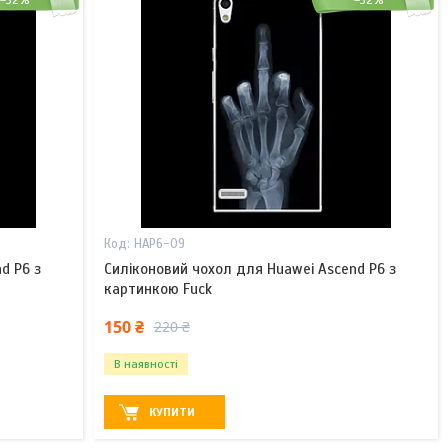
–32%
–32%
HAP6-09
d P6 з
Силіконовий чохол для Huawei Ascend P6 з
картинкою Fuck
150 ₴
220 ₴
В наявності
КУПИТИ