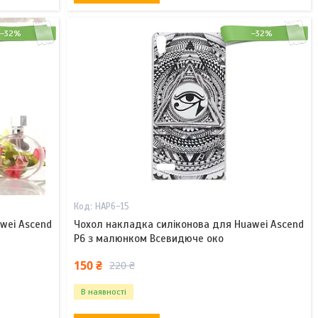
–32%
–32%
HAP6-15
wei Ascend
Чохол накладка силіконова для Huawei Ascend
P6 з малюнком Всевидюче око
150 ₴
220 ₴
В наявності