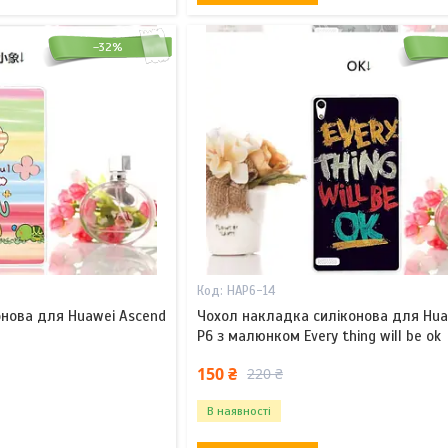
–32%
HAP6-14
онова для Huawei Ascend
Чохол накладка силіконова для Hua
l
P6 з малюнком Every thing will be ok
150 ₴
220 ₴
В наявності