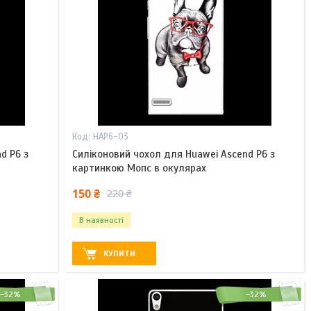
HAP6-03
d P6 з
Силіконовий чохол для Huawei Ascend P6 з
картинкою Мопс в окулярах
150 ₴
220 ₴
В наявності
КУПИТИ
–32%
–32%