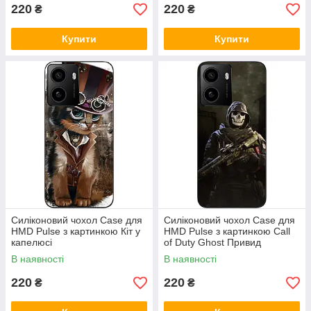
220
220
₴
₴
Купити
Купити
Силіконовий чохол Case для
Силіконовий чохол Case для
HMD Pulse з картинкою Кіт у
HMD Pulse з картинкою Call
капелюсі
of Duty Ghost Привид
В наявності
В наявності
220
220
₴
₴