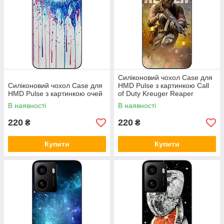
Силіконовий чохол Case для
Силіконовий чохол Case для
HMD Pulse з картинкою Call
HMD Pulse з картинкою очей
of Duty Kreuger Reaper
Крюгер
В наявності
В наявності
220
220
₴
₴
Купити
Купити