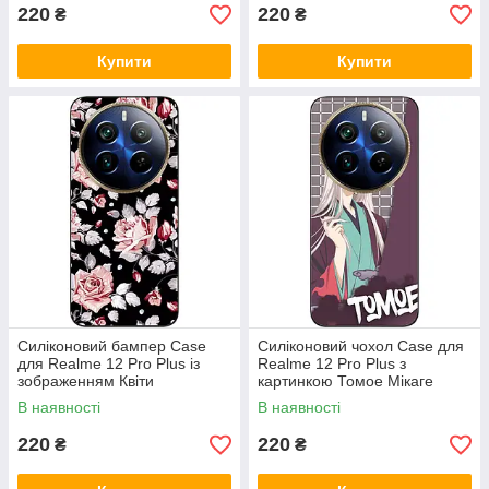
220
220
₴
₴
Купити
Купити
Силіконовий бампер Case
Силіконовий чохол Case для
для Realme 12 Pro Plus із
Realme 12 Pro Plus з
зображенням Квіти
картинкою Томое Мікаге
В наявності
В наявності
220
220
₴
₴