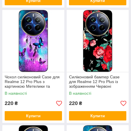
Купити
Купити
Чохол силіконовий Case для
Силіконовий бампер Case
Realme 12 Pro Plus з
для Realme 12 Pro Plus із
картинкою Метелики та
зображенням Червоні
оберег
троянди
В наявності
В наявності
220
220
₴
₴
Купити
Купити