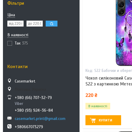
Фільтри
Ціна
В наявності
Так
375
Контакти
S22 Бабочки и обере
Чохол силіконовий Cas
Casemarket
S22 з картинкою Мете
Полтава, Україна
220 ₴
+380 (66) 707-32-79
Viber
В наявності
+380 (93) 924-36-84
casemarket.print@gmail.com
КУПИТИ
+380667073279