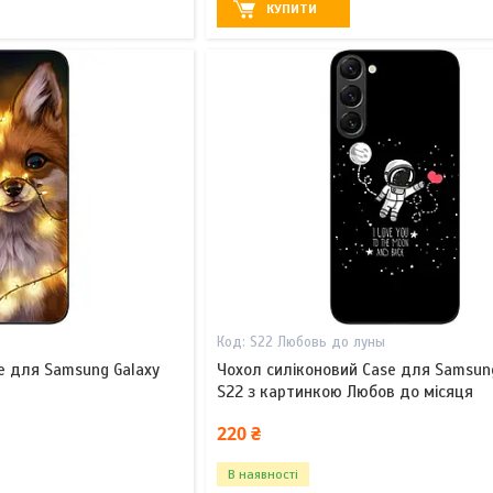
КУПИТИ
S22 Любовь до луны
e для Samsung Galaxy
Чохол силіконовий Case для Samsun
S22 з картинкою Любов до місяця
220 ₴
В наявності