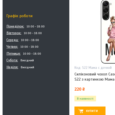
Графік роботи
Понеділок
10:00
18:00
Вівторок
10:00
18:00
Середа
10:00
18:00
Четвер
10:00
18:00
Пʼятниця
10:00
18:00
Субота
Вихідний
Неділя
Вихідний
S22 Мама с дочкой
Силіконовий чохол Cas
S22 з картинкою Мама
220 ₴
В наявності
КУПИТИ