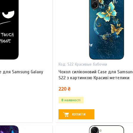
S22 Красивые бабочки
e для Samsung Galaxy
Чохол силіконовий Case для Samsun
S22 з картинкою Красиві метелики
220 ₴
В наявності
КУПИТИ