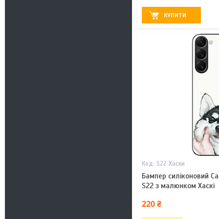
КУПИТИ
S22 Хаски
Бампер силіконовий Ca
S22 з малюнком Хаскі
220 ₴