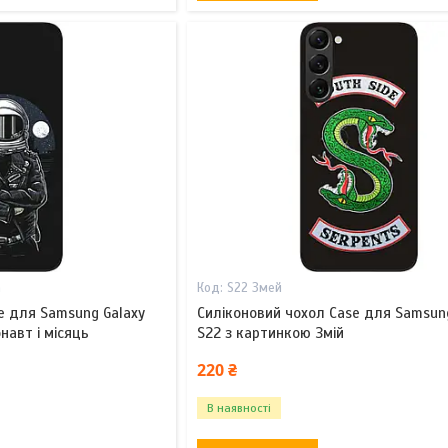
а
S22 Змей
e для Samsung Galaxy
Силіконовий чохол Case для Samsun
навт і місяць
S22 з картинкою Змій
220 ₴
В наявності