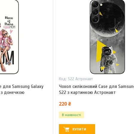
S22 Астронавт
e для Samsung Galaxy
Чохол силіконовий Case для Samsun
 з донечкою
S22 з картинкою Астронавт
220 ₴
В наявності
КУПИТИ