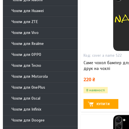
Чохли для Huawei
Чохли для ZTE
Чохли для Vivo
Чохли для Realme
Чохли для OPPO
cover a name S22
Саме чохол бампер для
Чохли для Tecno
друк на чохлі
Чохли для Motorola
220 ₴
Чохли для OnePlus
В наявності
Чохли для Oscal
КУПИТИ
Чохли для Infinix
Чохли для Doogee