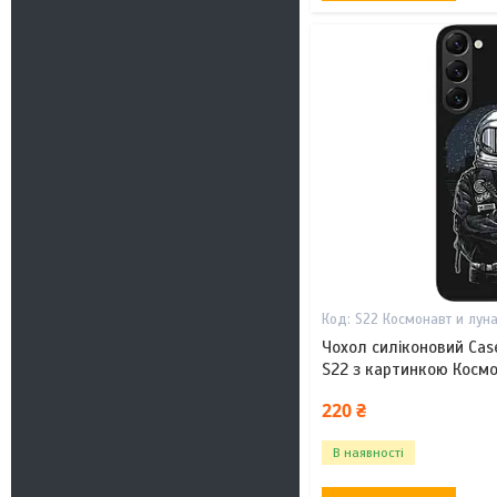
S22 Космонавт и лун
Чохол силіконовий Cas
S22 з картинкою Космо
220 ₴
В наявності