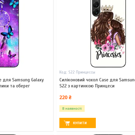
г
S22 Принцессы
e для Samsung Galaxy
Силіконовий чохол Case для Samsun
лики та оберег
S22 з картинкою Принцеси
220 ₴
В наявності
КУПИТИ