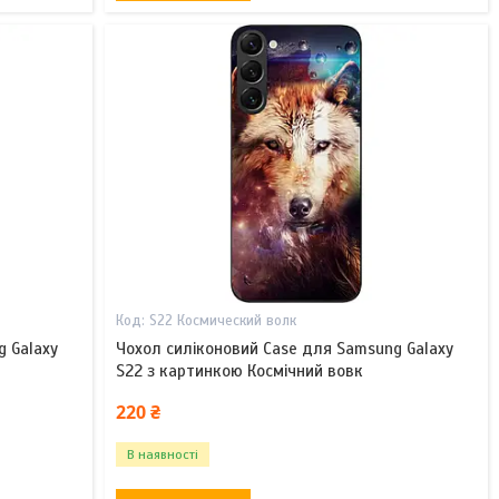
S22 Космический волк
g Galaxy
Чохол силіконовий Case для Samsung Galaxy
S22 з картинкою Космічний вовк
220 ₴
В наявності