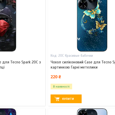
20С Красивые бабочки
e для Tecno Spark 20C з
Чохол силіконовий Case для Tecno S
пці
картинкою Гарні метелики
220 ₴
В наявності
КУПИТИ