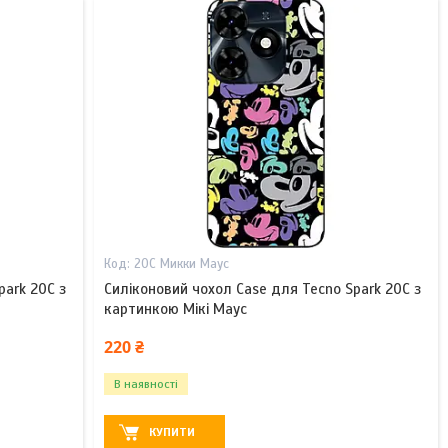
20С Микки Маус
park 20C з
Силіконовий чохол Case для Tecno Spark 20C з
картинкою Мікі Маус
220 ₴
В наявності
КУПИТИ