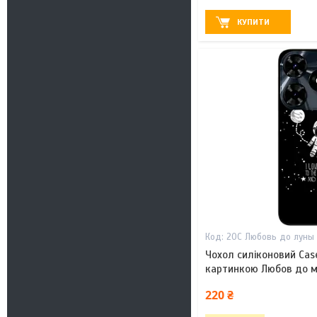
КУПИТИ
20С Любовь до луны
Чохол силіконовий Cas
картинкою Любов до м
220 ₴