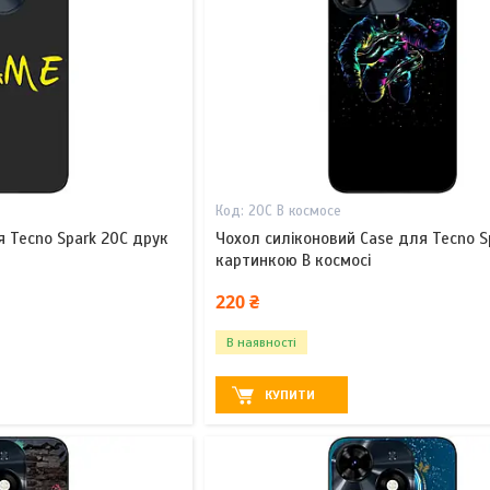
20С В космосе
 Tecno Spark 20C друк
Чохол силіконовий Case для Tecno S
картинкою В космосі
220 ₴
В наявності
КУПИТИ