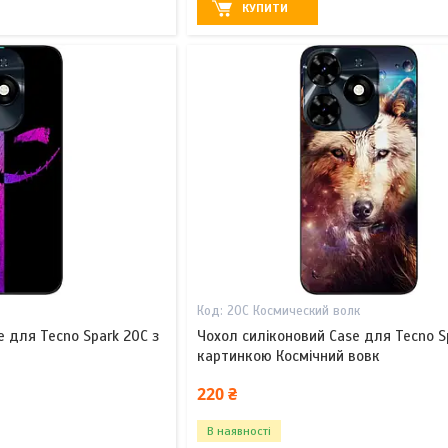
КУПИТИ
20С Космический волк
e для Tecno Spark 20C з
Чохол силіконовий Case для Tecno S
картинкою Космічний вовк
220 ₴
В наявності