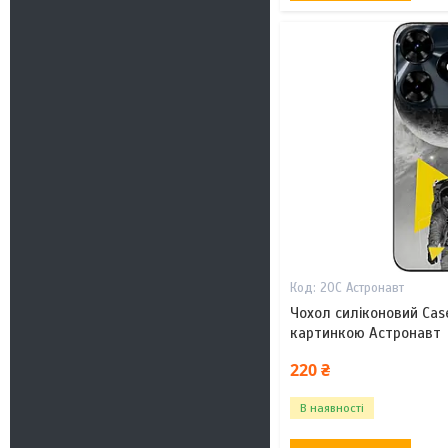
20С Астронавт
Чохол силіконовий Cas
картинкою Астронавт
220 ₴
В наявності