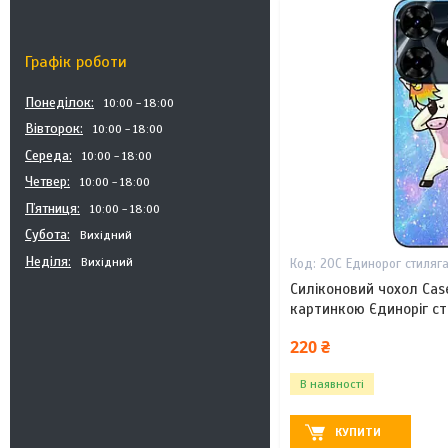
Графік роботи
Понеділок
10:00
18:00
Вівторок
10:00
18:00
Середа
10:00
18:00
Четвер
10:00
18:00
Пʼятниця
10:00
18:00
Субота
Вихідний
Неділя
Вихідний
20С Единорог стиляг
Силіконовий чохол Cas
картинкою Єдиноріг с
220 ₴
В наявності
КУПИТИ