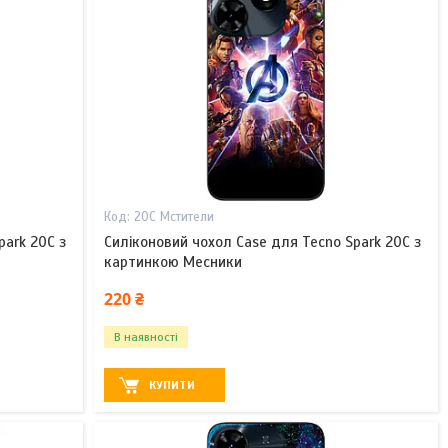
20С Мстители
park 20C з
Силіконовий чохол Case для Tecno Spark 20C з
картинкою Месники
220 ₴
В наявності
КУПИТИ