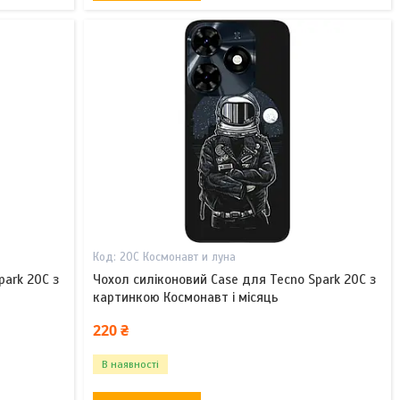
20С Космонавт и луна
park 20C з
Чохол силіконовий Case для Tecno Spark 20C з
картинкою Космонавт і місяць
220 ₴
В наявності