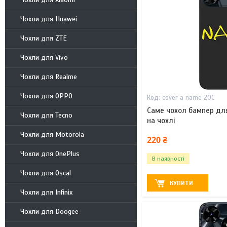
Чохли для Huawei
Чохли для ZTE
Чохли для Vivo
Чохли для Realme
Чохли для OPPO
cover a name 20С
Саме чохол бампер для
Чохли для Tecno
на чохлі
Чохли для Motorola
220 ₴
Чохли для OnePlus
В наявності
Чохли для Oscal
КУПИТИ
Чохли для Infinix
Чохли для Doogee