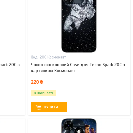
20С Космонавт
park 20C з
Чохол силіконовий Case для Tecno Spark 20C з
картинкою Космонавт
220 ₴
В наявності
КУПИТИ