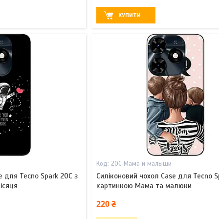
КУПИТИ
20С Мама и малыши
e для Tecno Spark 20C з
Силіконовий чохол Case для Tecno S
ісяця
картинкою Мама та малюки
220 ₴