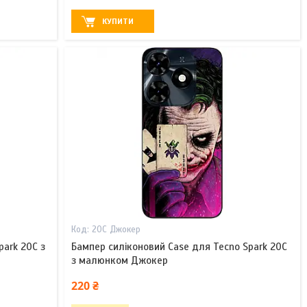
КУПИТИ
20С Джокер
park 20C з
Бампер силіконовий Case для Tecno Spark 20C
з малюнком Джокер
220 ₴