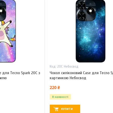
а
20С Небосвод
e для Tecno Spark 20C з
Чохол силіконовий Case для Tecno S
тилю
картинкою Небосвод
220 ₴
В наявності
КУПИТИ