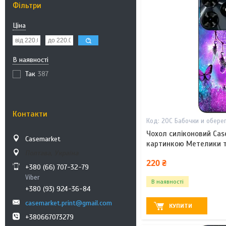
Фільтри
Ціна
В наявності
Так
387
Контакти
20С Бабочки и обере
Чохол силіконовий Cas
Casemarket
картинкою Метелики т
Полтава, Україна
220 ₴
+380 (66) 707-32-79
Viber
В наявності
+380 (93) 924-36-84
casemarket.print@gmail.com
КУПИТИ
+380667073279