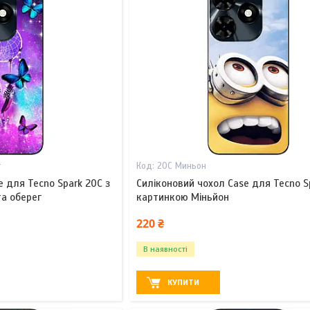
г
20С Миньон
e для Tecno Spark 20C з
Силіконовий чохол Case для Tecno S
а оберег
картинкою Міньйон
220 ₴
В наявності
КУПИТИ