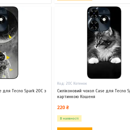
20С Котенок
e для Tecno Spark 20C з
Силіконовий чохол Case для Tecno S
картинкою Кошеня
220 ₴
В наявності