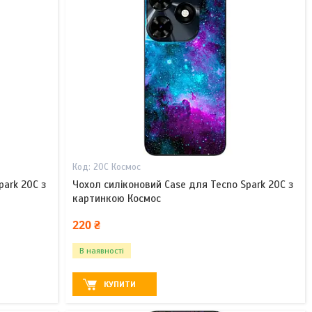
20С Космос
park 20C з
Чохол силіконовий Case для Tecno Spark 20C з
картинкою Космос
220 ₴
В наявності
КУПИТИ