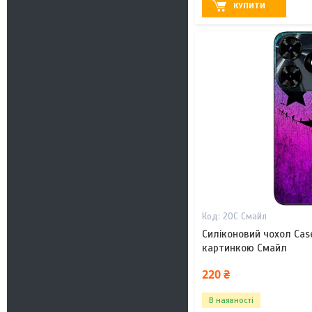
КУПИТИ
20С Смайл
Силіконовий чохол Cas
картинкою Смайл
220 ₴
В наявності