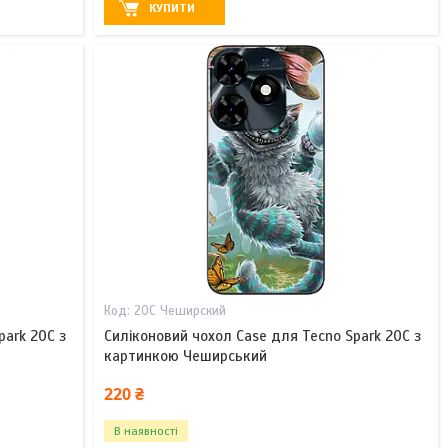
КУПИТИ
20С Чеширский
park 20C з
Силіконовий чохол Case для Tecno Spark 20C з
картинкою Чеширський
220 ₴
В наявності