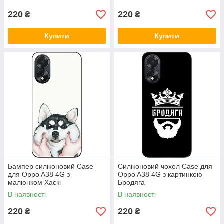
220
220
₴
₴
Купити
Купити
Бампер силіконовий Case
Силіконовий чохол Case для
для Oppo A38 4G з
Oppo A38 4G з картинкою
малюнком Хаскі
Бродяга
В наявності
В наявності
220
220
₴
₴