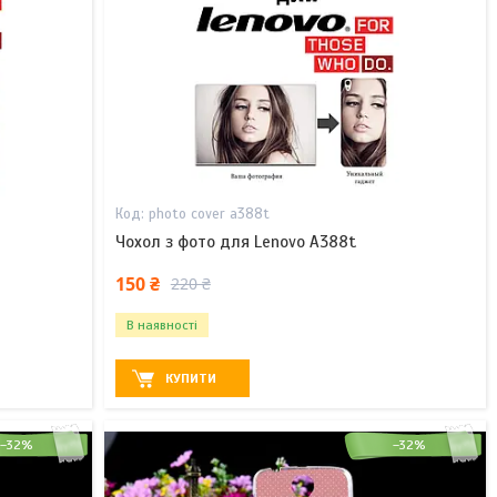
photo cover a388t
Чохол з фото для Lenovo A388t
150 ₴
220 ₴
В наявності
КУПИТИ
–32%
–32%