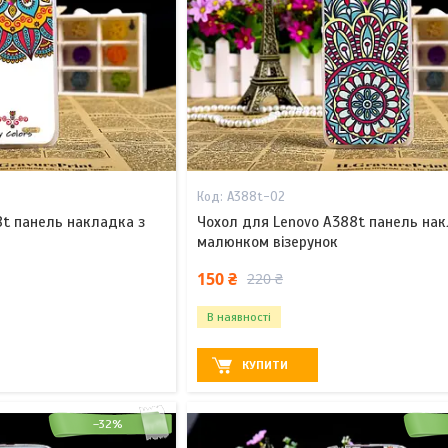
A388t-02
8t панель накладка з
Чохол для Lenovo A388t панель нак
малюнком візерунок
150 ₴
220 ₴
В наявності
КУПИТИ
–32%