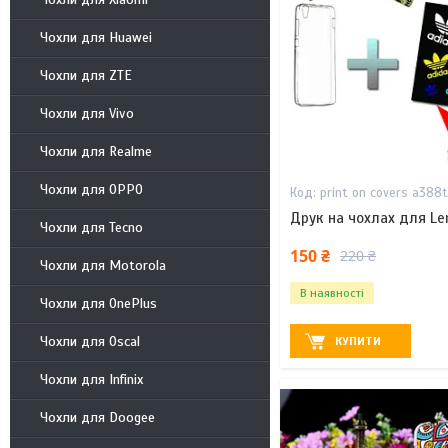
Чохли для Huawei
Чохли для ZTE
Чохли для Vivo
Чохли для Realme
Чохли для OPPO
print on covers a388
Друк на чохлах для Le
Чохли для Tecno
150 ₴
220 ₴
Чохли для Motorola
В наявності
Чохли для OnePlus
Чохли для Oscal
КУПИТИ
Чохли для Infinix
Чохли для Doogee