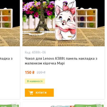
A388t-06
ладка з
Чохол для Lenovo A388t панель накладка з
малюнком кішечка Марі
150 ₴
220 ₴
В наявності
КУПИТИ