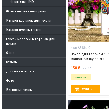
Чохли для HMD
Фото галерея наших работ
Каталог картинок для печати
Каталог именных чехлов
Список моделей телефонов для
печати
A388t-01
О нас
Чохол для Lenovo A38
малюнком my colors
Отзывы
150 ₴
220 ₴
Доставка и оплата
В наявності
Фото
КУПИТИ
Векторные чехлы