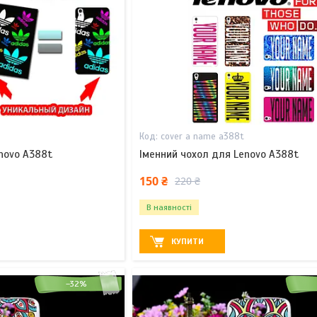
t
cover a name a388t
novo A388t
Іменний чохол для Lenovo A388t
150 ₴
220 ₴
В наявності
КУПИТИ
–32%