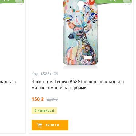
–32%
–32%
A388t-09
ладка з
Чохол для Lenovo A388t панель накладка з
малюнком олень фарбами
150 ₴
220 ₴
В наявності
КУПИТИ