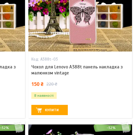
A388t-03
ладка з
Чохол для Lenovo A388t панель накладка з
малюнком vintage
150 ₴
220 ₴
В наявності
КУПИТИ
–32%
–32%