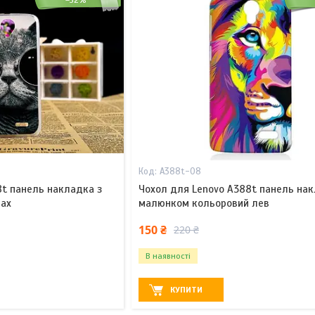
–32%
A388t-08
8t панель накладка з
Чохол для Lenovo A388t панель нак
рах
малюнком кольоровий лев
150 ₴
220 ₴
В наявності
КУПИТИ