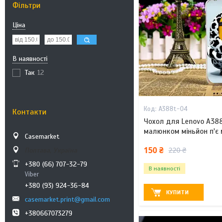
Фільтри
Ціна
В наявності
Так
12
A388t-04
Контакти
Чохол для Lenovo A38
малюнком міньйон п'є
Casemarket
150 ₴
220 ₴
Полтава, Україна
+380 (66) 707-32-79
В наявності
Viber
+380 (93) 924-36-84
КУПИТИ
casemarket.print@gmail.com
+380667073279