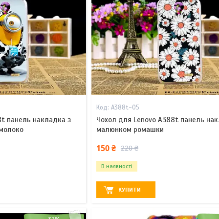
A388t-05
8t панель накладка з
Чохол для Lenovo A388t панель нак
 молоко
малюнком ромашки
150 ₴
220 ₴
В наявності
КУПИТИ