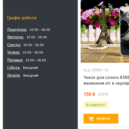
Графік роботи
Понеділок
10:00
18:00
Вівторок
10:00
18:00
Середа
10:00
18:00
Четвер
10:00
18:00
Пʼятниця
10:00
18:00
Субота
Вихідний
A388t-07
Неділя
Вихідний
Чохол для Lenovo A38
малюнком кіт в окуля
150 ₴
220 ₴
В наявності
КУПИТИ