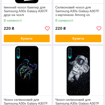
Іменний чохол бампер для
Силіконовий чохол для
Samsung A30s Galaxy A307F
Samsung A30s Galaxy A307F
друк на чохлі
з картинкою Among us
В наявності
В наявності
220
220
₴
₴
Купити
Купити
Чохол силіконовий для
Чохол силіконовий для
Samsung A30s Galaxy A307F
Samsung A30s Galaxy A307F