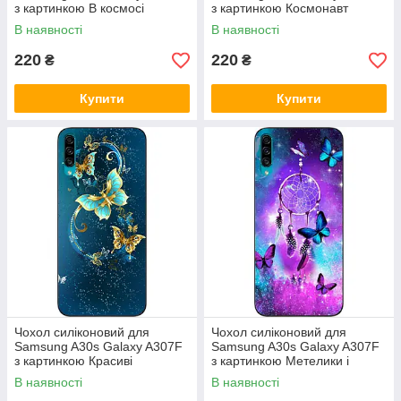
з картинкою В космосі
з картинкою Космонавт
В наявності
В наявності
220
220
₴
₴
Купити
Купити
Чохол силіконовий для
Чохол силіконовий для
Samsung A30s Galaxy A307F
Samsung A30s Galaxy A307F
з картинкою Красиві
з картинкою Метелики і
метелики
оберіг
В наявності
В наявності