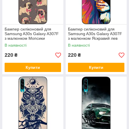
Бампер силіконовий для
Бампер силіконовий для
Samsung A30s Galaxy A307F
Samsung A30s Galaxy A307F
з малюнком Мопсики
з малюнком Яскравий лев
В наявності
В наявності
220
220
₴
₴
Купити
Купити